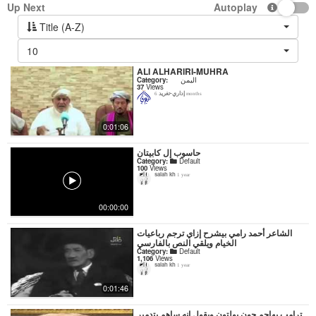
Up Next
Autoplay
Title (A-Z)
10
ALI ALHARIRI-MUHRA
Category:
اليمن
37
Views
إداري-تغريد
6 months
0:01:06
حاسوب إل كابيتان
Category:
Default
100
Views
salah kh
1 year
00:00:00
‏الشاعر أحمد رامي بيشرح إزاي ترجم رباعيات
الخيام ويلقي النص بالفارسي
Category:
Default
1,106
Views
salah kh
1 year
0:01:46
ترامب يهاجم جون بولتون ويقول انه ساهم بتدمير