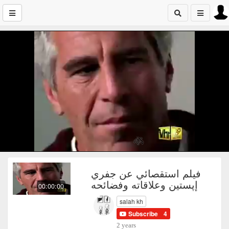
فيلم استقصائي عن جفري
إپستين وعلاقاته وفضائحه
00:00:00
salah kh
Subscribe
4
2 years