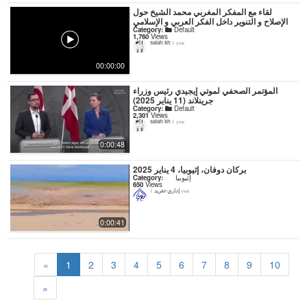
لقاء مع المفكر المغربي محمد الشيخ حول
الإصلاح و التنوير داخل الفكر العربي و الإسلامي
Category:
Default
1,760
Views
salah kh
1 year
00:00:00
المؤتمر الصحفي لموتي إيجيدي رئيس وزراء
جرينلاند (11 يناير 2025)
Category:
Default
2,301
Views
salah kh
1 year
0:00:48
بركان دوفان، إثيوبيا، 4 يناير 2025
Category:
إثيوبيا
650
Views
إداري-تغريد
1 year
0:00:41
«
1
2
3
4
5
6
7
8
9
10
»