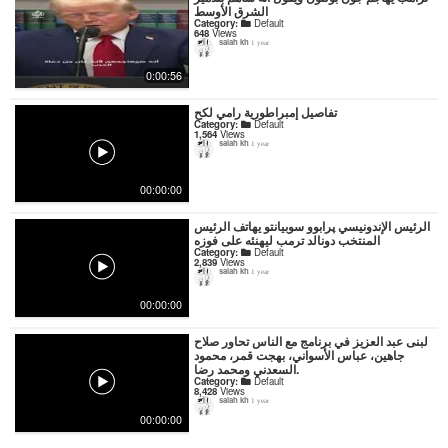
الشرق الأوسط
Category:
Default
648
Views
salah kh
1 year
0:00:56
تفاصيل إمبراطورية رامي لكح
Category:
Default
1,564
Views
salah kh
1 year
00:00:00
الرئيس الإندونيسي پرابوو سوبيانتو يهاتف الرئيس
المنتخب دونالد ترمب ليهنئه على فوزه
Category:
Default
2,839
Views
salah kh
1 year
00:00:00
لبنى عبد العزيز في برنامج مع الناس تحاور صلاح
جاهين، عباس الأسواني، بهجت قمر، محمود
السعدني ومحمد رضا.
Category:
Default
8,428
Views
salah kh
1 year
00:00:00