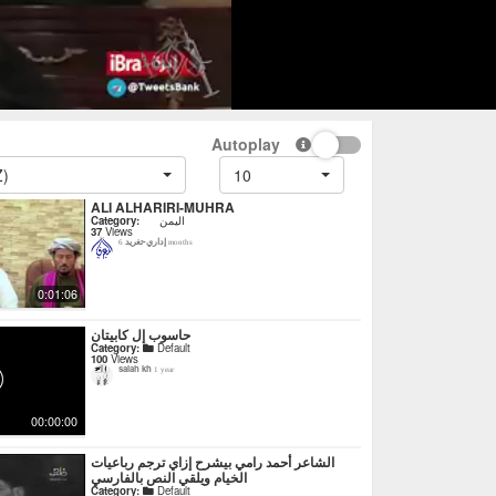
Autoplay
Z)
10
ALI ALHARIRI-MUHRA
اليمن
Category:
37
Views
إداري-تغريد
6 months
0:01:06
حاسوب إل كابيتان
Category:
Default
100
Views
salah kh
1 year
00:00:00
‏الشاعر أحمد رامي بيشرح إزاي ترجم رباعيات
الخيام ويلقي النص بالفارسي
Category:
Default