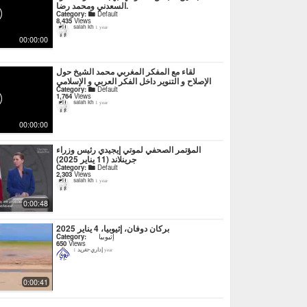
السعدني ومحمد رضا.
Category:
Default
8,435
Views
salah kh
1 year
00:00:00
لقاء مع المفكر المغربي محمد الشيخ حول
الإصلاح و التنوير داخل الفكر العربي و الإسلامي
Category:
Default
1,764
Views
salah kh
1 year
00:00:00
المؤتمر الصحفي لموتي إيجيدي رئيس وزراء
جرينلاند (11 يناير 2025)
Category:
Default
2,303
Views
salah kh
1 year
0:00:48
بركان دوفان، إثيوبيا، 4 يناير 2025
إثيوبيا
Category:
650
Views
إداري-تغريد
1 year
0:00:41