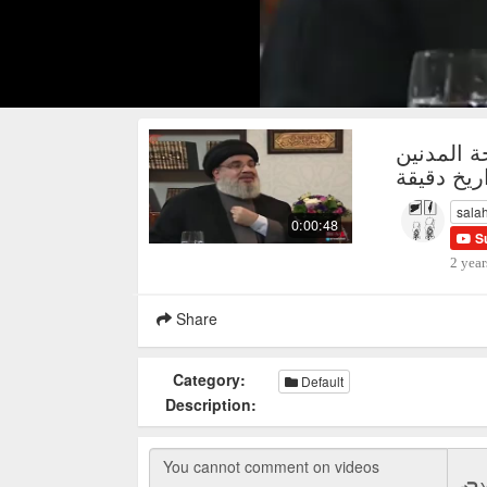
 المدنين
sala
0:00:48
S
2 year
Share
Category:
Default
Description: