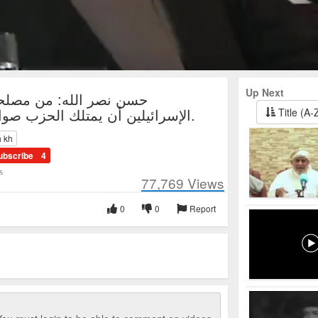
Up Next
حسن نصر الله: من مصلحة
الإسرائيلين أن يمتلك الحزب صواريخ دقيقة.
Title (A-
h kh
ubscribe
4
s
77,769
Views
0
0
Report