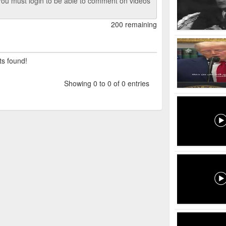
ou must login to be able to comment on videos
200 remaining
ts found!
Showing 0 to 0 of 0 entries