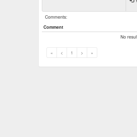
Y
Comments:
Comment
No resul
«
<
1
>
»