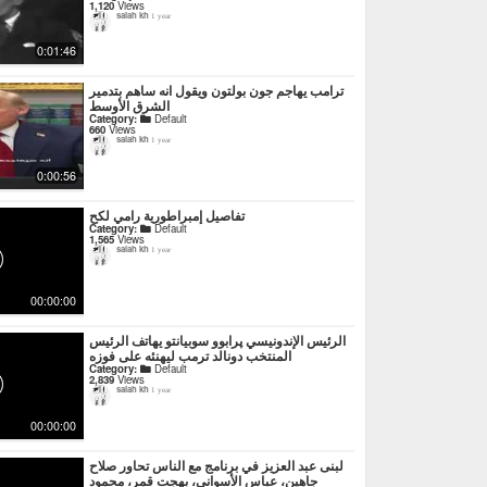
1,120
Views
salah kh
1 year
0:01:46
ترامب يهاجم جون بولتون ويقول انه ساهم بتدمير
الشرق الأوسط
Category:
Default
660
Views
salah kh
1 year
0:00:56
تفاصيل إمبراطورية رامي لكح
Category:
Default
1,565
Views
salah kh
1 year
00:00:00
الرئيس الإندونيسي پرابوو سوبيانتو يهاتف الرئيس
المنتخب دونالد ترمب ليهنئه على فوزه
Category:
Default
2,839
Views
salah kh
1 year
00:00:00
لبنى عبد العزيز في برنامج مع الناس تحاور صلاح
جاهين، عباس الأسواني، بهجت قمر، محمود