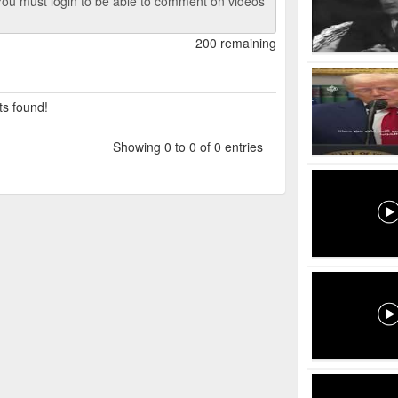
ou must login to be able to comment on videos
200 remaining
ts found!
Showing 0 to 0 of 0 entries