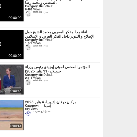
السعدني ومحمد رضا.
Category:
Default
8,488
Views
salah kh
1 year
00:00:00
لقاء مع المفكر المغربي محمد الشيخ حول
الإصلاح و التنوير داخل الفكر العربي و الإسلامي
Category:
Default
1,777
Views
salah kh
1 year
00:00:00
المؤتمر الصحفي لموتي إيجيدي رئيس وزراء
جرينلاند (11 يناير 2025)
Category:
Default
2,311
Views
salah kh
1 year
0:00:48
بركان دوفان، إثيوبيا، 4 يناير 2025
Category:
إثيوبيا
654
Views
إداري-تغريد
1 year
0:00:41