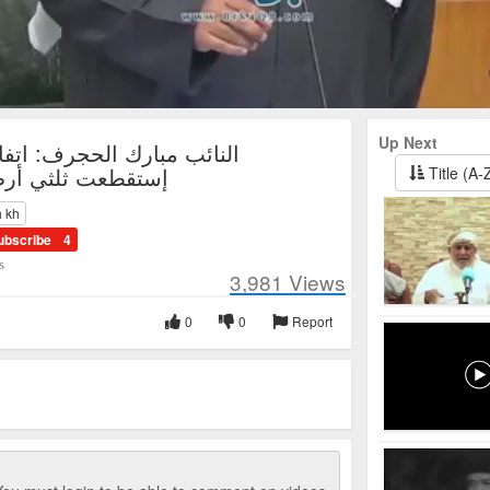
Up Next
النائب مبارك الحجرف: اتفاق
إستقطعت ثلثي أر
Title (A-
h kh
ubscribe
4
s
3,981
Views
0
0
Report