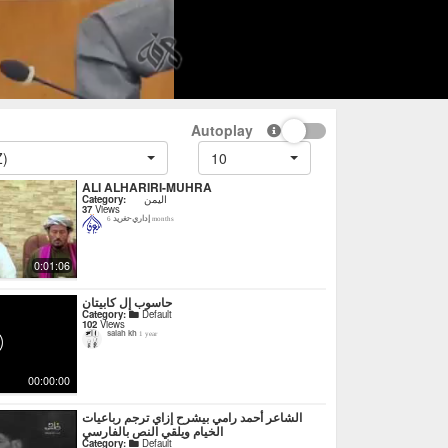
Autoplay
Z)
10
ALI ALHARIRI-MUHRA
Category:
اليمن
37
Views
إداري-تغريد
6 months
0:01:06
حاسوب إل كابيتان
Category:
Default
102
Views
salah kh
1 year
00:00:00
‏الشاعر أحمد رامي بيشرح إزاي ترجم رباعيات
الخيام ويلقي النص بالفارسي
Category:
Default