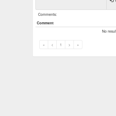
Y
Comments:
Comment
No resul
«
<
1
>
»