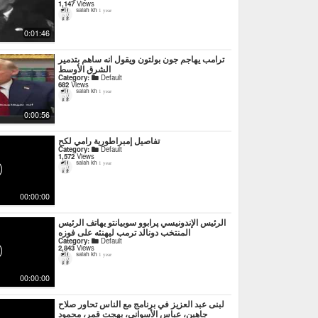
1,147
Views
salah kh
1 year
0:01:46
ترامب يهاجم جون بولتون ويقول انه ساهم بتدمير
الشرق الأوسط
Category:
Default
682
Views
salah kh
1 year
0:00:56
تفاصيل إمبراطورية رامي لكح
Category:
Default
1,572
Views
salah kh
1 year
00:00:00
الرئيس الإندونيسي پرابوو سوبيانتو يهاتف الرئيس
المنتخب دونالد ترمب ليهنئه على فوزه
Category:
Default
2,843
Views
salah kh
1 year
00:00:00
لبنى عبد العزيز في برنامج مع الناس تحاور صلاح
جاهين، عباس الأسواني، بهجت قمر، محمود