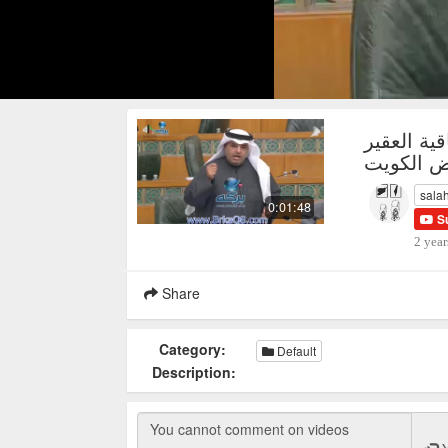
ية العقير
ض الكويت
sala
0:01:48
S
2 year
Share
Category:
Default
Description: