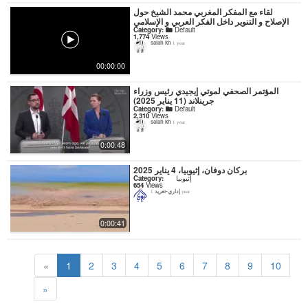
لقاء مع المفكر المغربي محمد الشيخ حول
الإصلاح و التنوير داخل الفكر العربي و الإسلامي
Category:
Default
1,774
Views
salah kh
1 year
00:00:00
المؤتمر الصحفي لموتي إيجيدي رئيس وزراء
جرينلاند (11 يناير 2025)
Category:
Default
2,310
Views
salah kh
1 year
0:00:48
بركان دوفان، إثيوبيا، 4 يناير 2025
Category:
إثيوبيا
654
Views
إداري-تغريد
1 year
0:00:41
«
1
2
3
4
5
6
7
8
9
10
»