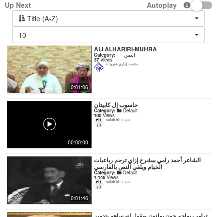
Up Next
Autoplay
Title (A-Z)
10
ALI ALHARIRI-MUHRA
Category:
اليمن
37
Views
إداري-تغريد
6 months
0:01:06
حاسوب إل كابيتان
Category:
Default
100
Views
salah kh
1 year
00:00:00
‏الشاعر أحمد رامي بيشرح إزاي ترجم رباعيات
الخيام ويلقي النص بالفارسي
Category:
Default
1,146
Views
salah kh
1 year
0:01:46
ترامب يهاجم جون بولتون ويقول انه ساهم بتدمير