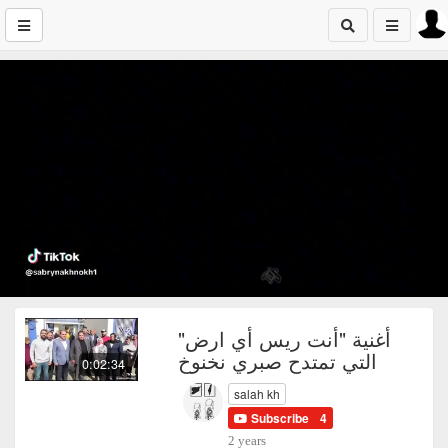
أغنية "أنت ريس أي ارض"
التي تمتدح صبري نخنوخ
0:02:34
salah kh
Subscribe
4
2 years