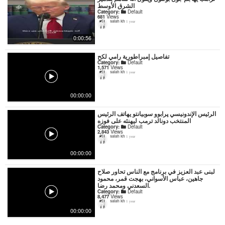
الشرق الأوسط
Category:
Default
681
Views
salah kh
1 year
0:00:56
تفاصيل إمبراطورية رامي لكح
Category:
Default
1,571
Views
salah kh
1 year
00:00:00
الرئيس الإندونيسي پرابوو سوبيانتو يهاتف الرئيس
المنتخب دونالد ترمب ليهنئه على فوزه
Category:
Default
2,843
Views
salah kh
1 year
00:00:00
لبنى عبد العزيز في برنامج مع الناس تحاور صلاح
جاهين، عباس الأسواني، بهجت قمر، محمود
السعدني ومحمد رضا.
Category:
Default
8,477
Views
salah kh
1 year
00:00:00