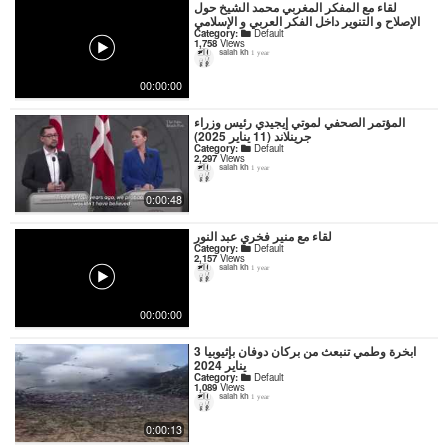
لقاء مع المفكر المغربي محمد الشيخ حول
الإصلاح و التنوير داخل الفكر العربي و الإسلامي
Category:
Default
1,758
Views
salah kh
1 year
00:00:00
المؤتمر الصحفي لموتي إيجيدي رئيس وزراء
جرينلاند (11 يناير 2025)
Category:
Default
2,297
Views
salah kh
1 year
0:00:48
لقاء مع منير فخري عبد النور
Category:
Default
2,157
Views
salah kh
1 year
00:00:00
ابخرة وطمي تنبعث من بركان دوفان بإثيوبيا 3
يناير 2024
Category:
Default
1,089
Views
salah kh
1 year
0:00:13