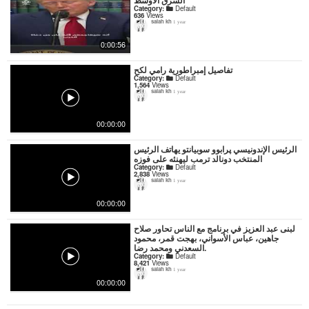
الشرق الأوسط
Category:
Default
636
Views
salah kh
1 year
0:00:56
تفاصيل إمبراطورية رامي لكح
Category:
Default
1,564
Views
salah kh
1 year
00:00:00
الرئيس الإندونيسي پرابوو سوبيانتو يهاتف الرئيس
المنتخب دونالد ترمب ليهنئه على فوزه
Category:
Default
2,838
Views
salah kh
1 year
00:00:00
لبنى عبد العزيز في برنامج مع الناس تحاور صلاح
جاهين، عباس الأسواني، بهجت قمر، محمود
السعدني ومحمد رضا.
Category:
Default
8,421
Views
salah kh
1 year
00:00:00