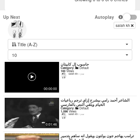
Up Next
Autoplay
salah kh
Title (A-Z)
10
حاسوب إل كابيتان
Category:
Default
100
Views
salah kh
1 year
00:00:00
‏الشاعر أحمد رامي بيشرح إزاي ترجم رباعيات
الخيام ويلقي النص بالفارسي
Category:
Default
1,096
Views
salah kh
1 year
0:01:46
ترامب يهاجم جون بولتون ويقول انه ساهم بتدمير