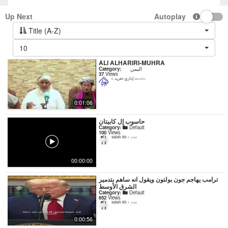
Up Next
Autoplay
Title (A-Z)
10
ALI ALHARIRI-MUHRA
Category:
اليمن
37
Views
إداري-تغريد
6 months
0:01:06
حاسوب إل كابيتان
Category:
Default
100
Views
salah kh
1 year
00:00:00
ترامب يهاجم جون بولتون ويقول انه ساهم بتدمير
الشرق الأوسط
Category:
Default
652
Views
salah kh
1 year
0:00:56