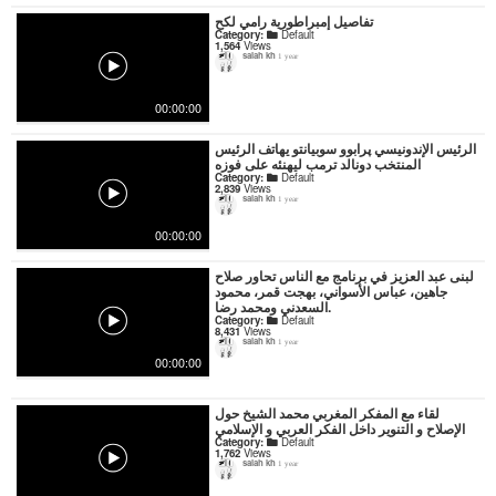
تفاصيل إمبراطورية رامي لكح
Category:
Default
1,564
Views
salah kh
1 year
00:00:00
الرئيس الإندونيسي پرابوو سوبيانتو يهاتف الرئيس
المنتخب دونالد ترمب ليهنئه على فوزه
Category:
Default
2,839
Views
salah kh
1 year
00:00:00
لبنى عبد العزيز في برنامج مع الناس تحاور صلاح
جاهين، عباس الأسواني، بهجت قمر، محمود
السعدني ومحمد رضا.
Category:
Default
8,431
Views
salah kh
1 year
00:00:00
لقاء مع المفكر المغربي محمد الشيخ حول
الإصلاح و التنوير داخل الفكر العربي و الإسلامي
Category:
Default
1,762
Views
salah kh
1 year