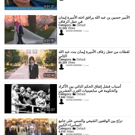
0:01:21
الأمير حسين بن عبد الله يرافق اخته الأميرة إيمان
في حفل الزفاف
Category:
Default
12,542
Views
suhila dewidar
3 years
0:01:51
لقطات من حفل زفاف الأميرة إيمان بنت عبد الله
الثاني
Category:
Default
90,204
Views
suhila dewidar
3 years
0:02:40
أسباب فشل إتفاق الحكم الذاتي بين الأكراد
والحكومة في سابعينيات القرن العشرين
Category:
Default
7,642
Views
suhila dewidar
3 years
0:02:57
نزاع بين الوقفين الشيعي والسني على جامع
السامراء الكبير
Category:
Default
4,010
Views
suhila dewidar
3 years