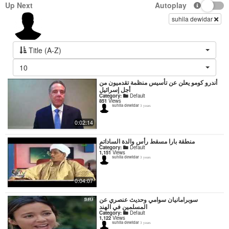
Up Next
Autoplay
suhila dewidar
Title (A-Z)
10
أندرو كومو يعلن عن تأسيس منظمة تقدميون من
أجل إسرائيل
Category:
Default
851
Views
suhila dewidar
3 years
0:02:14
منطقة بارا مسقط رأس والدة الساداتم
Category:
Default
1,151
Views
suhila dewidar
3 years
0:04:07
سوبرامانيان سوامي وحديث عنصري عن
المسلمين في الهند
Category:
Default
1,122
Views
suhila dewidar
3 years