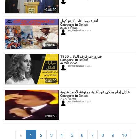
0:08:20
أغنية ربما لنات كينج كول
Category:
Default
23,381
Views
suhila dewidar
3 years
0:02:46
فيروز-مرفرف الدلال 1955
Category:
Default
42,220
Views
suhila dewidar
3 years
0:03:09
عادل إمام يحكي عن أغنية ممنوعة لأحمد عدوية
Category:
Default
7,279
Views
suhila dewidar
3 years
0:00:58
«
1
2
3
4
5
6
7
8
9
10