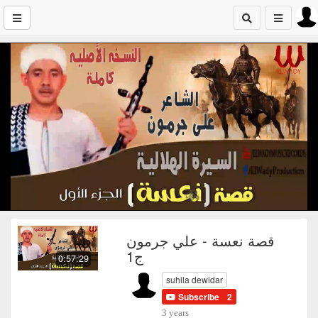
قصة نعسة - علي جرمون
ج1
0:57:29
suhila dewidar
Subscribe
2
3 years