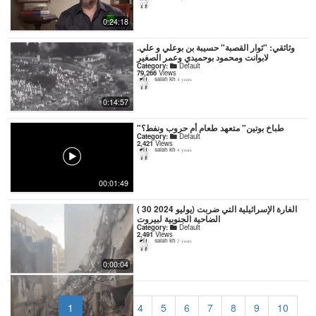
0:24:18
.وثائقي: "ثوار القصبة" حسيبة بن بوعلي و علي
لابوانت ومحمود بوحميدي وعمر الصغير
Category:
Default
79,266
Views
salah kh
4 years
0:14:57
"طباخ بوتين" متعهد طعام أم حروب ونفط؟
Category:
Default
2,421
Views
salah kh
4 years
00:01:49
( 30 يوليو 2024) الغارة الإسرائيلية التي ضربت
الضاحية الجنوبية لبيروت
Category:
Default
2,491
Views
salah kh
2 years
0:00:04
«
1
2
3
4
5
6
7
8
9
10