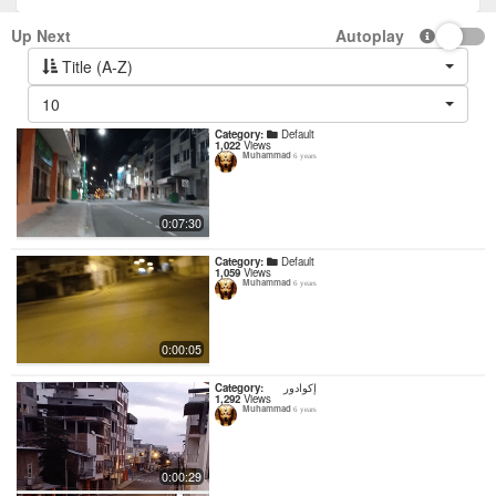
Up Next
Autoplay
Title (A-Z)
10
Category:
Default
1,022
Views
Muhammad
6 years
0:07:30
Category:
Default
1,059
Views
Muhammad
6 years
0:00:05
Category:
إكوادور
1,292
Views
Muhammad
6 years
0:00:29