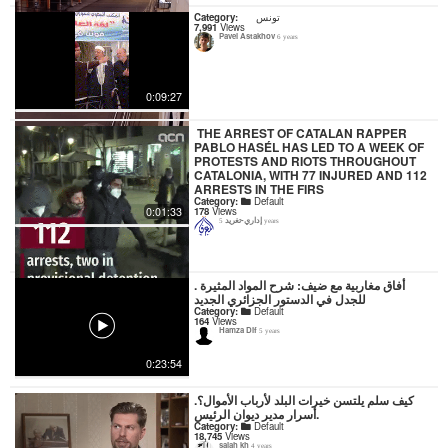
Category:
تونس
7,991
Views
Pavel Astakhov
6 years
0:09:27
️ THE ARREST OF CATALAN RAPPER
PABLO HASÉL HAS LED TO A WEEK OF
PROTESTS AND RIOTS THROUGHOUT
CATALONIA, WITH 77 INJURED AND 112
ARRESTS IN THE FIRS
Category:
Default
0:01:33
178
Views
إداري-تغريد
5 years
. أفاق مغاربية مع ضيف: شرح المواد المثيرة
للجدل في الدستور الجزائري الجديد
Category:
Default
164
Views
Hamza Dif
5 years
0:23:54
.كيف سلم يلتسن خيرات البلد لأرباب الأموال؟
أسرار مدير ديوان الرئيس.
Category:
Default
18,745
Views
salah kh
4 years