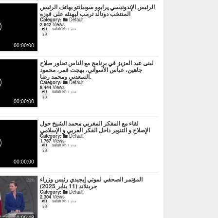
الرئيس الإندونيسي پرابوو سوبيانتو يهاتف الرئيس
المنتخب دونالد ترمب ليهنئه على فوزه
Category:
Default
2,842
Views
salah kh
1 year
00:00:00
لبنى عبد العزيز في برنامج مع الناس تحاور صلاح
جاهين، عباس الأسواني، بهجت قمر، محمود
السعدني ومحمد رضا.
Category:
Default
8,444
Views
salah kh
1 year
00:00:00
لقاء مع المفكر المغربي محمد الشيخ حول
الإصلاح و التنوير داخل الفكر العربي و الإسلامي
Category:
Default
1,767
Views
salah kh
1 year
00:00:00
المؤتمر الصحفي لموتي إيجيدي رئيس وزراء
جرينلاند (11 يناير 2025)
Category:
Default
2,304
Views
salah kh
1 year
0:00:48