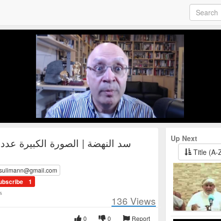
Up Next
Title (A-
l.sulimann@gmail.com
ubscribe
1
s
136
Views
0
0
Report