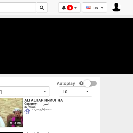
us
0
Autoplay
Z)
10
ALI ALHARIRI-MUHRA
اليمن
Category:
37
Views
إداري-تغريد
6 months
0:01:06