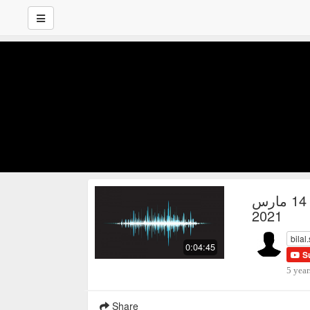
سد النهضة | الصورة الكبيرة عدد 14 مارس
2021
bila
0:04:45
S
5 year
Share