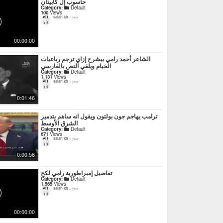
حاسوب إل كابيتان
Category:
Default
100
Views
salah kh
1 year
00:00:00
‏الشاعر أحمد رامي بيشرح إزاي ترجم رباعيات
الخيام ويلقي النص بالفارسي
Category:
Default
1,131
Views
salah kh
1 year
0:01:46
ترامب يهاجم جون بولتون ويقول انه ساهم بتدمير
الشرق الأوسط
Category:
Default
671
Views
salah kh
1 year
0:00:56
تفاصيل إمبراطورية رامي لكح
Category:
Default
1,565
Views
salah kh
1 year
00:00:00