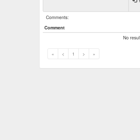
Y
Comments:
Comment
No resul
«
<
1
>
»