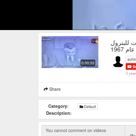
 للبترول
عام 1967
suhi
0:00:53
S
3 year
Share
Category:
Default
Description: