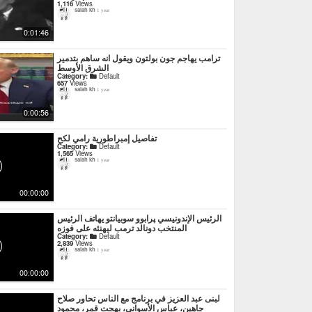
1,116
Views
salah kh
1 year
0:01:46
ترامب يهاجم جون بولتون ويقول انه ساهم بتدمير
الشرق الأوسط
Category:
Default
657
Views
salah kh
1 year
0:00:56
تفاصيل إمبراطورية رامي لكح
Category:
Default
1,565
Views
salah kh
1 year
00:00:00
الرئيس الإندونيسي پرابوو سوبيانتو يهاتف الرئيس
المنتخب دونالد ترمب ليهنئه على فوزه
Category:
Default
2,839
Views
salah kh
1 year
00:00:00
لبنى عبد العزيز في برنامج مع الناس تحاور صلاح
جاهين، عباس الأسواني، بهجت قمر، محمود