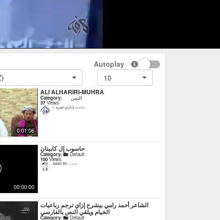
Autoplay
Z)
10
ALI ALHARIRI-MUHRA
Category:
اليمن
37
Views
إداري-تغريد
6 months
0:01:06
حاسوب إل كابيتان
Category:
Default
100
Views
salah kh
1 year
00:00:00
‏الشاعر أحمد رامي بيشرح إزاي ترجم رباعيات
الخيام ويلقي النص بالفارسي
Category:
Default