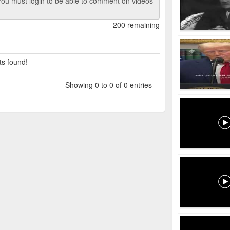
ou must login to be able to comment on videos
200 remaining
ts found!
Showing 0 to 0 of 0 entries