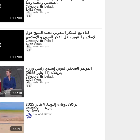
السعدني ومحمد رضا.
Category:
Default
8,432
Views
salah kh
1 year
00:00:00
لقاء مع المفكر المغربي محمد الشيخ حول
الإصلاح و التنوير داخل الفكر العربي و الإسلامي
Category:
Default
1,762
Views
salah kh
1 year
00:00:00
المؤتمر الصحفي لموتي إيجيدي رئيس وزراء
جرينلاند (11 يناير 2025)
Category:
Default
2,303
Views
salah kh
1 year
0:00:48
بركان دوفان، إثيوبيا، 4 يناير 2025
Category:
إثيوبيا
650
Views
إداري-تغريد
1 year
0:00:41