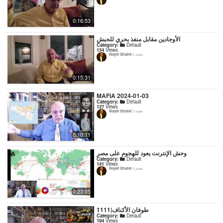
0:16:53
الأوجادين مقابل منفذ بحري للحبش
Category:
Default
134
Views
Nayel Shafei
2 years
0:15:31
MAFIA 2024-01-03
Category:
Default
127
Views
Nayel Shafei
2 years
0:10:11
وحش الإنترنت يعود للهجوم على مصر
Category:
Default
141
Views
Nayel Shafei
2 years
0:23:05
1111|طوفان الأكناف
Category:
Default
194
Views