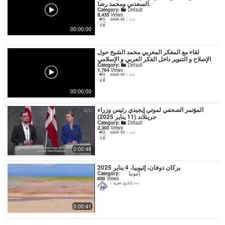
السعدني ومحمد رضا.
Category:
Default
8,435
Views
salah kh
1 year
00:00:00
لقاء مع المفكر المغربي محمد الشيخ حول
الإصلاح و التنوير داخل الفكر العربي و الإسلامي
Category:
Default
1,764
Views
salah kh
1 year
00:00:00
المؤتمر الصحفي لموتي إيجيدي رئيس وزراء
جرينلاند (11 يناير 2025)
Category:
Default
2,303
Views
salah kh
1 year
0:00:48
بركان دوفان، إثيوبيا، 4 يناير 2025
Category:
إثيوبيا
650
Views
إداري-تغريد
1 year
0:00:41