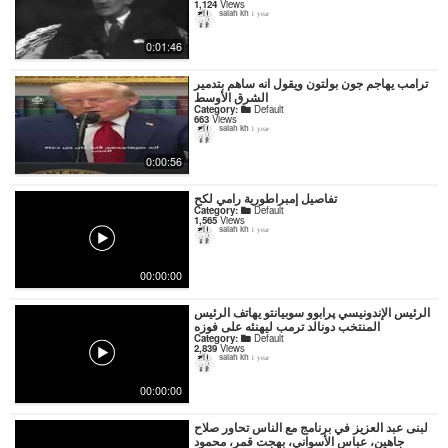
1,124
Views
salah kh
1 year
0:01:46
ترامب يهاجم جون بولتون ويقول انه ساهم بتدمير
الشرق الأوسط
Category:
Default
663
Views
salah kh
1 year
0:00:56
تفاصيل إمبراطورية رامي لكح
Category:
Default
1,565
Views
salah kh
1 year
00:00:00
الرئيس الإندونيسي پرابوو سوبيانتو يهاتف الرئيس
المنتخب دونالد ترمب ليهنئه على فوزه
Category:
Default
2,839
Views
salah kh
1 year
00:00:00
لبنى عبد العزيز في برنامج مع الناس تحاور صلاح
جاهين، عباس الأسواني، بهجت قمر، محمود