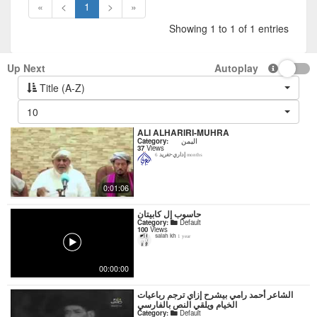
«
<
1
>
»
Showing 1 to 1 of 1 entries
Up Next
Autoplay
Title (A-Z)
10
ALI ALHARIRI-MUHRA
Category:
اليمن
37
Views
إداري-تغريد
6 months
0:01:06
حاسوب إل كابيتان
Category:
Default
100
Views
salah kh
1 year
00:00:00
‏الشاعر أحمد رامي بيشرح إزاي ترجم رباعيات
الخيام ويلقي النص بالفارسي
Category:
Default