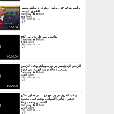
ترامب يهاجم جون بولتون ويقول انه ساهم بتدمير
الشرق الأوسط
Category:
Default
662
Views
salah kh
1 year
0:00:56
تفاصيل إمبراطورية رامي لكح
Category:
Default
1,565
Views
salah kh
1 year
00:00:00
الرئيس الإندونيسي پرابوو سوبيانتو يهاتف الرئيس
المنتخب دونالد ترمب ليهنئه على فوزه
Category:
Default
2,839
Views
salah kh
1 year
00:00:00
لبنى عبد العزيز في برنامج مع الناس تحاور صلاح
جاهين، عباس الأسواني، بهجت قمر، محمود
السعدني ومحمد رضا.
Category:
Default
8,435
Views
salah kh
1 year