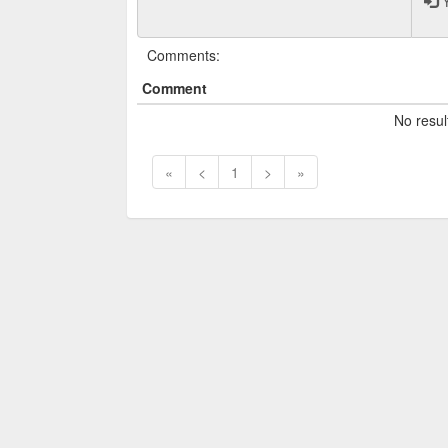
Y
Comments:
Comment
No resul
«
<
1
>
»