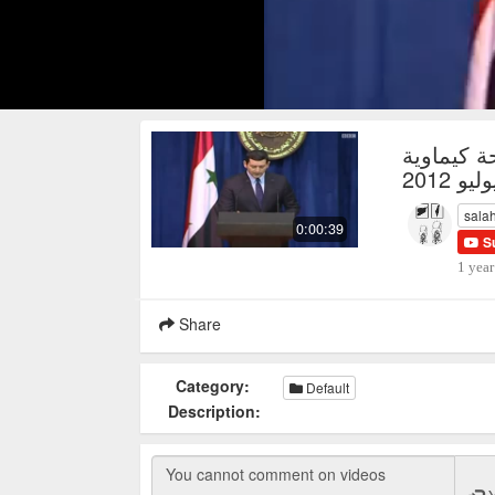
 كيماوية
 2012
sala
0:00:39
S
1 year
Share
Category:
Default
Description: