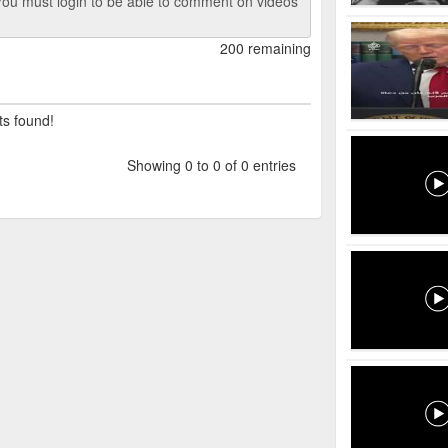
ou must login to be able to comment on videos
200 remaining
ts found!
Showing 0 to 0 of 0 entries