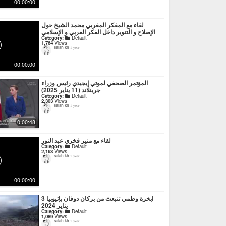
00:00:00
لقاء مع المفكر المغربي محمد الشيخ حول
الإصلاح و التنوير داخل الفكر العربي و الإسلامي
Category:
Default
1,764
Views
salah kh
1 year
00:00:00
المؤتمر الصحفي لموتي إيجيدي رئيس وزراء
جرينلاند (11 يناير 2025)
Category:
Default
2,303
Views
salah kh
1 year
0:00:48
لقاء مع منير فخري عبد النور
Category:
Default
2,163
Views
salah kh
1 year
00:00:00
ابخرة وطمي تنبعث من بركان دوفان بإثيوبيا 3
يناير 2024
Category:
Default
1,089
Views
salah kh
1 year