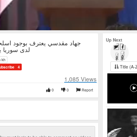
Up Next
جهاد مقدسي يعترف بوجود اسلحة
لدى سوريا يوليو
h kh
Title (A-
ubscribe
4
1,085
Views
0
0
Report