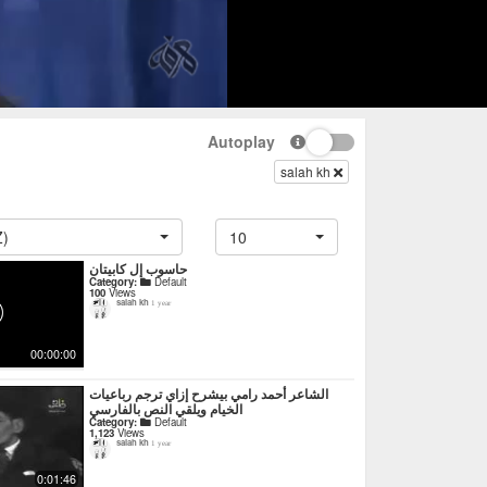
Autoplay
salah kh
Z)
10
حاسوب إل كابيتان
Category:
Default
100
Views
salah kh
1 year
00:00:00
‏الشاعر أحمد رامي بيشرح إزاي ترجم رباعيات
الخيام ويلقي النص بالفارسي
Category:
Default
1,123
Views
salah kh
1 year
0:01:46