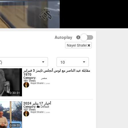
Autoplay
Nayel Shafei
Z)
10
مقابلة عبد الناصر مع لوس أنجلس تايمز 3 فبراير
1970
Category:
مصر
151
Views
Nayel Shafei
2 years
0:30:31
أخبار 17 يناير 2024
Category:
Default
127
Views
Nayel Shafei
2 years
0:09:55