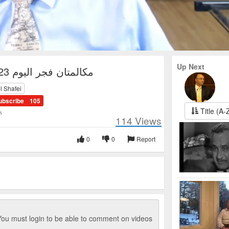
Up Next
مكالمتان فجر اليوم 2023-09-28
l Shafei
ubscribe
105
Title (A-
s
114
Views
0
0
Report
ou must login to be able to comment on videos