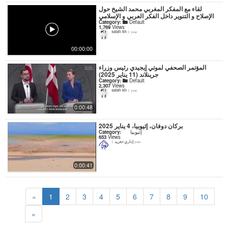
لقاء مع المفكر المغربي محمد الشيخ حول
الإصلاح و التنوير داخل الفكر العربي و الإسلامي
Category:
Default
1,769
Views
salah kh
1 year
00:00:00
المؤتمر الصحفي لموتي إيجيدي رئيس وزراء
جرينلاند (11 يناير 2025)
Category:
Default
2,307
Views
salah kh
1 year
0:00:48
بركان دوفان، إثيوبيا، 4 يناير 2025
Category:
إثيوبيا
653
Views
إداري-تغريد
1 year
0:00:41
«
1
2
3
4
5
6
7
8
9
10
»