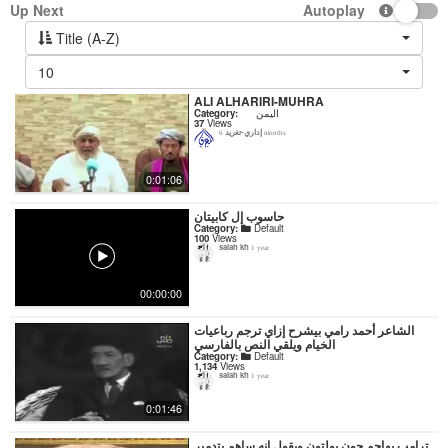
Up Next
Autoplay
Title (A-Z)
10
ALI ALHARIRI-MUHRA
Category:
اليمن
37
Views
إداري-تغريد
6 months
0:01:06
حاسوب إل كابيتان
Category:
Default
100
Views
salah kh
1 year
00:00:00
‏الشاعر أحمد رامي بيشرح إزاي ترجم رباعيات
الخيام ويلقي النص بالفارسي
Category:
Default
1,134
Views
salah kh
1 year
0:01:46
ترامب يهاجم جون بولتون ويقول انه ساهم بتدمير