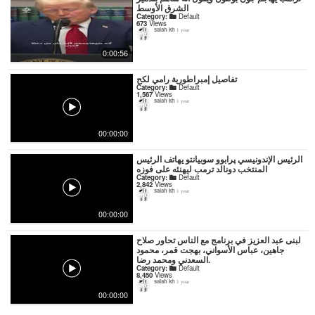
الشرق الأوسط
Category:
Default
673
Views
salah kh
1 year
0:00:56
تفاصيل إمبراطورية رامي لكح
Category:
Default
1,567
Views
salah kh
1 year
00:00:00
الرئيس الإندونيسي پرابوو سوبيانتو يهاتف الرئيس
المنتخب دونالد ترمب ليهنئه على فوزه
Category:
Default
2,842
Views
salah kh
1 year
00:00:00
لبنى عبد العزيز في برنامج مع الناس تحاور صلاح
جاهين، عباس الأسواني، بهجت قمر، محمود
السعدني ومحمد رضا.
Category:
Default
8,450
Views
salah kh
1 year
00:00:00