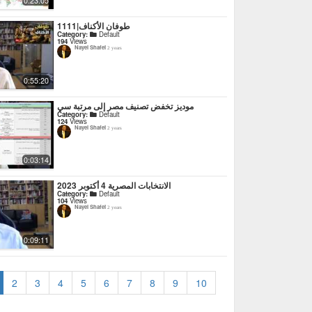
0:23:05
1111|طوفان الأكناف
Category:
Default
194
Views
Nayel Shafei
2 years
0:55:20
موديز تخفض تصنيف مصر إلى مرتبة سي
Category:
Default
124
Views
Nayel Shafei
2 years
0:03:14
الانتخابات المصرية 4 أكتوبر 2023
Category:
Default
104
Views
Nayel Shafei
2 years
0:09:11
2
3
4
5
6
7
8
9
10