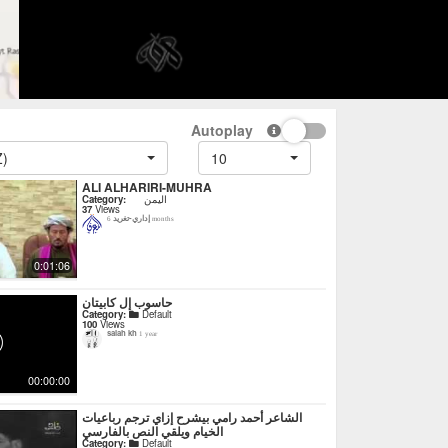
Autoplay
Z)
10
ALI ALHARIRI-MUHRA
Category:
اليمن
37
Views
إداري-تغريد
6 months
0:01:06
حاسوب إل كابيتان
Category:
Default
100
Views
salah kh
1 year
00:00:00
‏الشاعر أحمد رامي بيشرح إزاي ترجم رباعيات
الخيام ويلقي النص بالفارسي
Category:
Default