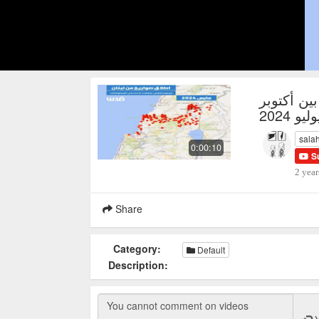
ن أكتوبر
sala
0:00:10
S
2 year
Share
Category:
Default
Description: