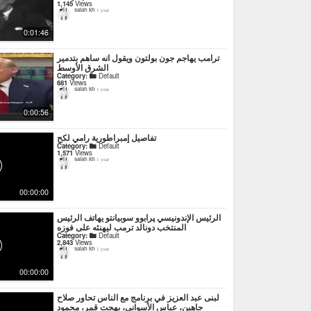
1,145
Views
salah kh
1 year
0:01:46
ترامب يهاجم جون بولتون ويقول انه ساهم بتدمير
الشرق الأوسط
Category:
Default
681
Views
salah kh
1 year
0:00:56
تفاصيل إمبراطورية رامي لكح
Category:
Default
1,571
Views
salah kh
1 year
00:00:00
الرئيس الإندونيسي پرابوو سوبيانتو يهاتف الرئيس
المنتخب دونالد ترمب ليهنئه على فوزه
Category:
Default
2,843
Views
salah kh
1 year
00:00:00
لبنى عبد العزيز في برنامج مع الناس تحاور صلاح
جاهين، عباس الأسواني، بهجت قمر، محمود