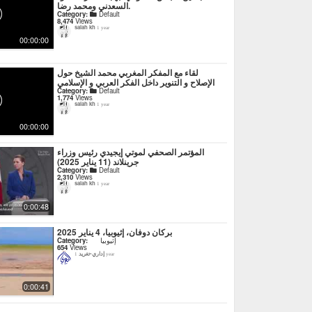
السعدني ومحمد رضا.
Category:
Default
8,474
Views
salah kh
1 year
00:00:00
لقاء مع المفكر المغربي محمد الشيخ حول
الإصلاح و التنوير داخل الفكر العربي و الإسلامي
Category:
Default
1,774
Views
salah kh
1 year
00:00:00
المؤتمر الصحفي لموتي إيجيدي رئيس وزراء
جرينلاند (11 يناير 2025)
Category:
Default
2,310
Views
salah kh
1 year
0:00:48
بركان دوفان، إثيوبيا، 4 يناير 2025
Category:
إثيوبيا
654
Views
إداري-تغريد
1 year
0:00:41