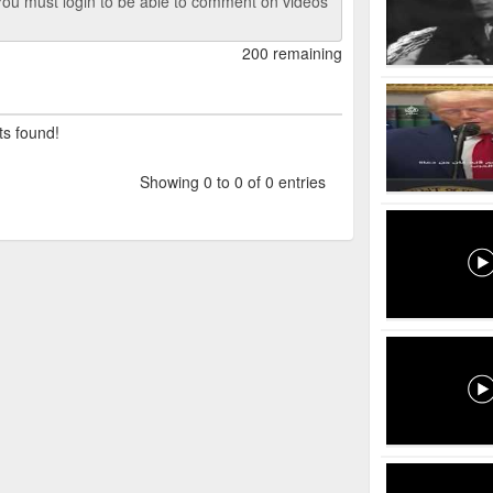
ou must login to be able to comment on videos
200 remaining
ts found!
Showing 0 to 0 of 0 entries