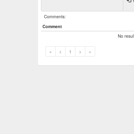
Y
Comments:
Comment
No resul
«
<
1
>
»