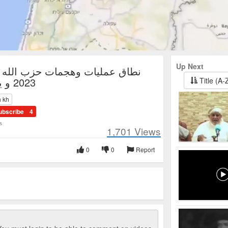
Up Next
نطاق عمليات وهجمات حزب الله بي
2023 و يوليو 2024
Title (A-
h kh
ubscribe
4
s
1,701
Views
0
0
Report