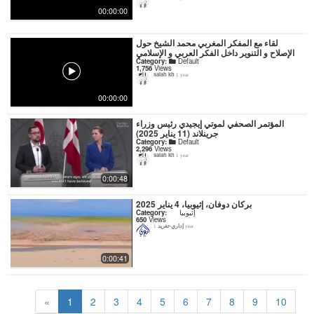
00:00:00
لقاء مع المفكر المغربي محمد الشيخ حول
الإصلاح و التنوير داخل الفكر العربي و الإسلامي
Category:
Default
1,756
Views
salah kh
1 year
00:00:00
المؤتمر الصحفي لموتي إيجيدي رئيس وزراء
جرينلاند (11 يناير 2025)
Category:
Default
2,296
Views
salah kh
1 year
0:00:48
بركان دوفان، إثيوبيا، 4 يناير 2025
إثيوبيا
Category:
650
Views
إداري-تغريد
1 year
0:00:41
«
1
2
3
4
5
6
7
8
9
10