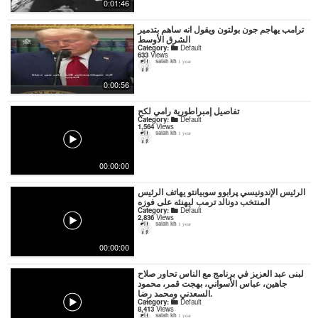
0:01:46
ترامب يهاجم جون بولتون ويقول انه ساهم بتدمير
الشرق الأوسط
Category:
Default
633
Views
salah kh
1 year
0:00:56
تفاصيل إمبراطورية رامي لكح
Category:
Default
1,564
Views
salah kh
1 year
00:00:00
الرئيس الإندونيسي پرابوو سوبيانتو يهاتف الرئيس
المنتخب دونالد ترمب ليهنئه على فوزه
Category:
Default
2,836
Views
salah kh
1 year
00:00:00
لبنى عبد العزيز في برنامج مع الناس تحاور صلاح
جاهين، عباس الأسواني، بهجت قمر، محمود
السعدني ومحمد رضا.
Category:
Default
8,413
Views
salah kh
1 year