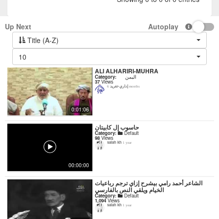
Up Next
Autoplay
Title (A-Z)
10
ALI ALHARIRI-MUHRA
اليمن
Category:
37
Views
إداري-تغريد
6 months
0:01:06
حاسوب إل كابيتان
Category:
Default
98
Views
salah kh
1 year
00:00:00
‏الشاعر أحمد رامي بيشرح إزاي ترجم رباعيات
الخيام ويلقي النص بالفارسي
Category:
Default
1,094
Views
salah kh
1 year