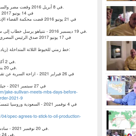
في 8 أبريل 2016 وقعت مصر والسعودية اتفاقية تعيين الحدود البحرية.
في 14 يونيو 2017 صدق مجلس النواب على الاتفاقية
في 21 يونيو 2016 قضت محكمة ال
في 19 ديسمبر 2016 - نتنياهو يرسل خطاب إلى سامح شكري بعدم اعتراضه، مبدئياً.
في 17 يونيو 2017 صدق الرئيس المصري عبد الفتاح السيسي على الاتفاقية
خط زمني للخيوط الثلاثة المتداخلة (زيادة النفط - تطبيع - عرش السعودية):
في 2 أكتوبر 2018 - مقتل جمال خاشقجي.
في 20 يناير 2021 - تولي جو بايدن الرئاسة.
في 26 فبراير 2021 - ازاحة ال
في 27 سبتمبر 2021 - جيك سوليفان يلتقي محمد بن سلمان
om/jake-sullivan-meets-mbs-days-before-
rder-2021-9
في 4 نوفمبر 2021 - السعودية ور
04/opec-agrees-to-stick-to-oil-production-
في 20 نوفمبر 2021 - سادس جولة مفاوضات سعودية-إيرانية.
في 24 فبراير 2022 - روسيا تغزو أوكرانيا.