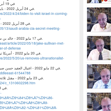
في 19 أبريل 2022 - توني بلنكن و يائير لابيد
في 24 أبريل 2022 - بايدن يقبل دعوة بنت لزيارة إسرائيل.
/2022/4/24/biden-to-visit-israel-in-coming-
n
في 28 أبريل 2022 - لقاء بيل برنز مع محمد بن سلمان.
/05/13/saudi-arabia-cia-secret-meeting-
في 17 مايو 2022 - خالد بن سلمان يلتقي جيك سوليفان وبلنكن.
east/article/2022/05/18/jake-sullivan-met-
ter-of-defense
في 20 مايو 2022 - أمريكا ترفع "كاهانا حي" من قائمة الإرهاب.
s/2022/5/20/us-removes-ultranationalist-
في 22 مايو 2022 - اغتيال العقيد حسن صياد خدائي، بالحرس الثوري بطهران.
iddleeast-61544788
في 23 مايو 2022 - مقتل ثلاثة جراء سقوط مسيّرة وسط صنعاء.
5/24/c_1310602298.htm
في 23 مايو 2022 - انفجار في أبوظبي.
-
D9%8A%D9%84%D8%A7%D9%86-
B5%D8%A7%D8%A8%D8%A9-
9%8A%D9%82-%D9%81%D9%8A-