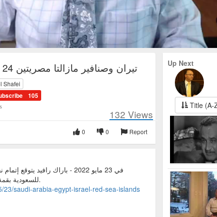
Up Next
تيران وصنافير مازالتا مصريتين 24 مايو 2022
l Shafei
ubscribe
105
Title (A-
s
132
Views
0
0
Report
في 23 مايو 2022 - باراك رافيد يت
للسعودية بقمة بايدن بإسرائيل بنهاية يونيو 2022.
/23/saudi-arabia-egypt-israel-red-sea-islands