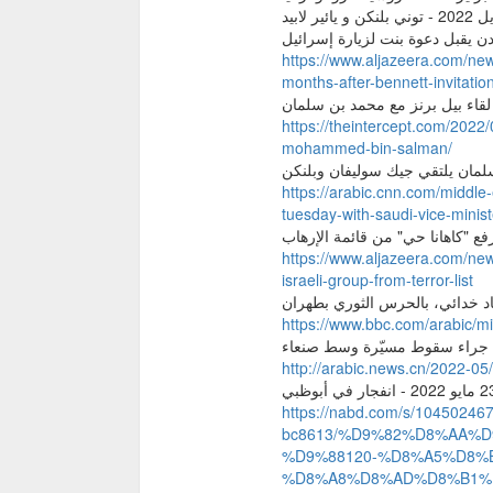
https://www.aljazeera.com/news
months-after-bennett-invitatio
https://theintercept.com/2022
mohammed-bin-salman/
https://arabic.cnn.com/middle-
tuesday-with-saudi-vice-minis
https://www.aljazeera.com/new
israeli-group-from-terror-list
https://www.bbc.com/arabic/m
http://arabic.news.cn/2022-0
https://nabd.com/s/104502467
bc8613/%D9%82%D8%AA%
%D9%88120-%D8%A5%D8%
%D8%A8%D8%AD%D8%B1%D