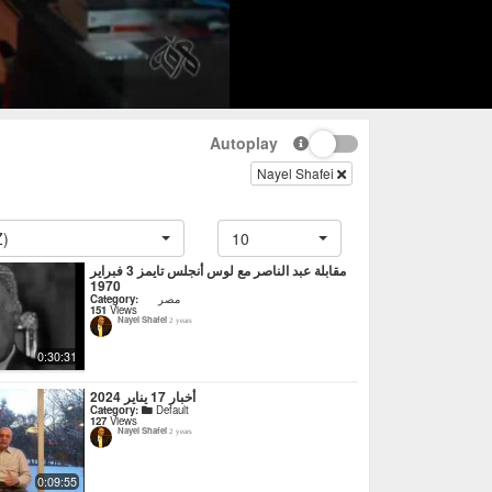
Autoplay
Nayel Shafei
Z)
10
مقابلة عبد الناصر مع لوس أنجلس تايمز 3 فبراير
1970
Category:
مصر
151
Views
Nayel Shafei
2 years
0:30:31
أخبار 17 يناير 2024
Category:
Default
127
Views
Nayel Shafei
2 years
0:09:55