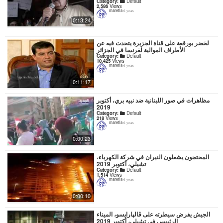
Category:
Default
2,586
Views
marefia
6 years
0:13:24
لخضر بورقعة على قناة الجزيرة يتحدث فيه عن
الأطراف الموالية لفرنسا في الجزائر
Category:
Default
10,425
Views
marefia
6 years
0:11:17
مظاهرات في صور اللبنانية ضد نبيه بري، أكتوبر
2019
Category:
Default
218
Views
marefia
6 years
0:00:23
المحتجون يشعلون النيران في شركة الكهرباء،
تشيلي، أكتوبر 2019
Category:
Default
1,514
Views
marefia
6 years
0:00:10
الجيش يفرض سيطرته على ڤالپارايسو، الميناء
الرئيسي في تشيلي، أكتوبر 2019