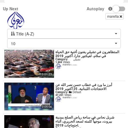
Up Next
Autoplay
marefia
Title (A-Z)
10
المتظاهرون في تشيلي يغنون أغنية حق الحياة
في سلام، لفيكتور جارا، أكتوبر 2019
Category:
تشيلى
1,904
Views
marefia
6 years
0:01:23
أبرز ما ورد في خطاب حسن نصر الله عن
الاحتجاجات اللبنانية، 25 أكتوبر 2019
Category:
Default
47,231
Views
marefia
6 years
0:05:06
شربل نحاس في ساحة رياض الصلح بمدينة
بيروت، موجهاً كلمته لسعد الحريري، أثناء
احتجاجات 2019.