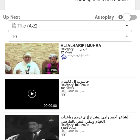
Up Next
Autoplay
Title (A-Z)
10
ALI ALHARIRI-MUHRA
اليمن
Category:
37
Views
إداري-تغريد
6 months
0:01:06
حاسوب إل كابيتان
Category:
Default
100
Views
salah kh
1 year
00:00:00
‏الشاعر أحمد رامي بيشرح إزاي ترجم رباعيات
الخيام ويلقي النص بالفارسي
Category:
Default
1,099
Views
salah kh
1 year