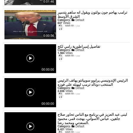
0:01:46
ترامب يهاجم جون بولتون ويقول انه ساهم بتدمير
الشرق الأوسط
Category:
Default
637
Views
salah kh
1 year
0:00:56
تفاصيل إمبراطورية رامي لكح
Category:
Default
1,564
Views
salah kh
1 year
00:00:00
الرئيس الإندونيسي پرابوو سوبيانتو يهاتف الرئيس
المنتخب دونالد ترمب ليهنئه على فوزه
Category:
Default
2,838
Views
salah kh
1 year
00:00:00
لبنى عبد العزيز في برنامج مع الناس تحاور صلاح
جاهين، عباس الأسواني، بهجت قمر، محمود
السعدني ومحمد رضا.
Category:
Default
8,421
Views
salah kh
1 year