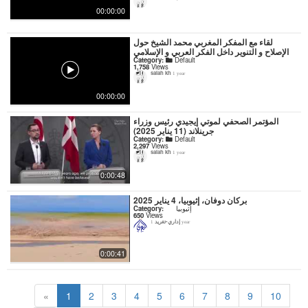
00:00:00
لقاء مع المفكر المغربي محمد الشيخ حول
الإصلاح و التنوير داخل الفكر العربي و الإسلامي
Category:
Default
1,758
Views
salah kh
1 year
00:00:00
المؤتمر الصحفي لموتي إيجيدي رئيس وزراء
جرينلاند (11 يناير 2025)
Category:
Default
2,297
Views
salah kh
1 year
0:00:48
بركان دوفان، إثيوبيا، 4 يناير 2025
إثيوبيا
Category:
650
Views
إداري-تغريد
1 year
0:00:41
«
1
2
3
4
5
6
7
8
9
10