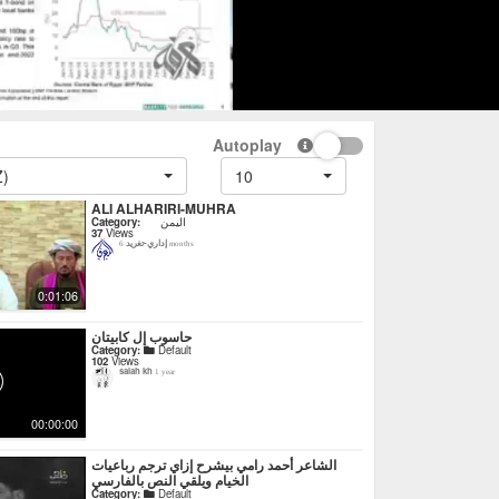
Autoplay
Z)
10
ALI ALHARIRI-MUHRA
اليمن
Category:
37
Views
إداري-تغريد
6 months
0:01:06
حاسوب إل كابيتان
Category:
Default
102
Views
salah kh
1 year
00:00:00
‏الشاعر أحمد رامي بيشرح إزاي ترجم رباعيات
الخيام ويلقي النص بالفارسي
Category:
Default