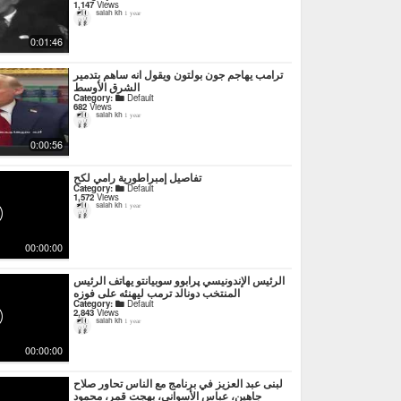
1,147
Views
salah kh
1 year
0:01:46
ترامب يهاجم جون بولتون ويقول انه ساهم بتدمير
الشرق الأوسط
Category:
Default
682
Views
salah kh
1 year
0:00:56
تفاصيل إمبراطورية رامي لكح
Category:
Default
1,572
Views
salah kh
1 year
00:00:00
الرئيس الإندونيسي پرابوو سوبيانتو يهاتف الرئيس
المنتخب دونالد ترمب ليهنئه على فوزه
Category:
Default
2,843
Views
salah kh
1 year
00:00:00
لبنى عبد العزيز في برنامج مع الناس تحاور صلاح
جاهين، عباس الأسواني، بهجت قمر، محمود