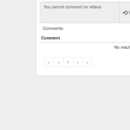
Y
Comments:
Comment
No resul
«
<
1
>
»