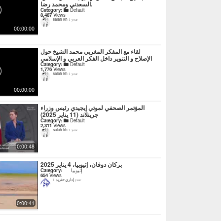
السعدني ومحمد رضا.
Category:
Default
8,487
Views
salah kh
1 year
00:00:00
لقاء مع المفكر المغربي محمد الشيخ حول
الإصلاح و التنوير داخل الفكر العربي و الإسلامي
Category:
Default
1,776
Views
salah kh
1 year
00:00:00
المؤتمر الصحفي لموتي إيجيدي رئيس وزراء
جرينلاند (11 يناير 2025)
Category:
Default
2,311
Views
salah kh
1 year
0:00:48
بركان دوفان، إثيوبيا، 4 يناير 2025
إثيوبيا
Category:
654
Views
إداري-تغريد
1 year
0:00:41