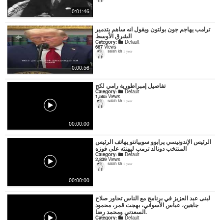
0:01:46
ترامب يهاجم جون بولتون ويقول انه ساهم بتدمير
الشرق الأوسط
Category:
Default
667
Views
salah kh
1 year
0:00:56
تفاصيل إمبراطورية رامي لكح
Category:
Default
1,565
Views
salah kh
1 year
00:00:00
الرئيس الإندونيسي پرابوو سوبيانتو يهاتف الرئيس
المنتخب دونالد ترمب ليهنئه على فوزه
Category:
Default
2,839
Views
salah kh
1 year
00:00:00
لبنى عبد العزيز في برنامج مع الناس تحاور صلاح
جاهين، عباس الأسواني، بهجت قمر، محمود
السعدني ومحمد رضا.
Category:
Default