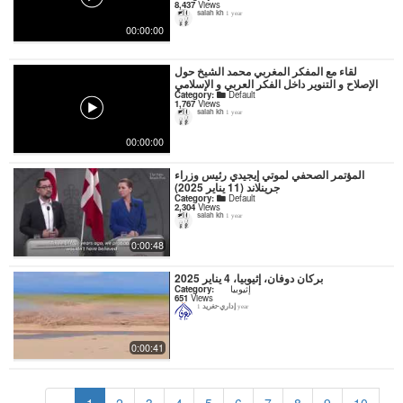
8,437
Views
salah kh
1 year
00:00:00
لقاء مع المفكر المغربي محمد الشيخ حول
الإصلاح و التنوير داخل الفكر العربي و الإسلامي
Category:
Default
1,767
Views
salah kh
1 year
00:00:00
المؤتمر الصحفي لموتي إيجيدي رئيس وزراء
جرينلاند (11 يناير 2025)
Category:
Default
2,304
Views
salah kh
1 year
0:00:48
بركان دوفان، إثيوبيا، 4 يناير 2025
إثيوبيا
Category:
651
Views
إداري-تغريد
1 year
0:00:41