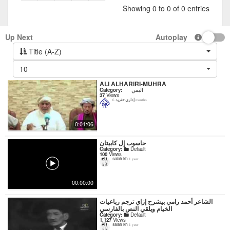
Showing 0 to 0 of 0 entries
Up Next
Autoplay
Title (A-Z)
10
ALI ALHARIRI-MUHRA
اليمن
Category:
37
Views
إداري-تغريد
6 months
0:01:06
حاسوب إل كابيتان
Category:
Default
100
Views
salah kh
1 year
00:00:00
‏الشاعر أحمد رامي بيشرح إزاي ترجم رباعيات
الخيام ويلقي النص بالفارسي
Category:
Default
1,127
Views
salah kh
1 year