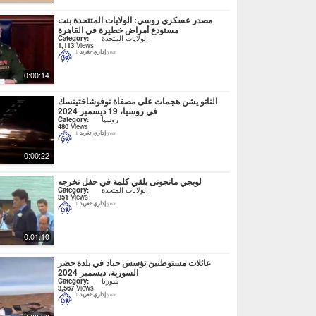
مصدر عسكري روسي: الولايات المتتحدة بنت
مستودع أمراض خطيرة في القاهرة
الولايات المتحدة
Category:
1,113
Views
إداري-تغريد
1 year
0:00:14
الناتو يشن هجمات على مصفاة نوفوشاختينسك
في روسيا، 19 ديسمبر 2024
روسيا
Category:
480
Views
إداري-تغريد
1 year
0:00:22
لويجي مانجونى يلقي كلمة في حفل تخرجه
الولايات المتحدة
Category:
351
Views
إداري-تغريد
1 year
0:01:10
عائلات مستوطنين تؤسس حباد في بلدة حضر
السورية، ديسمبر 2024
سوريا
Category:
3,567
Views
إداري-تغريد
1 year