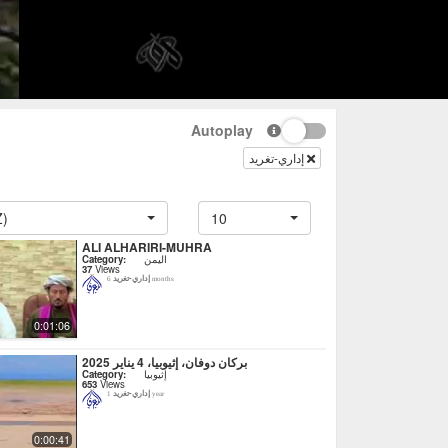
Autoplay
إداري-تغريد
Z)
10
ALI ALHARIRI-MUHRA
اليمن
Category:
37
Views
إداري-تغريد
6 months
0:01:06
بركان دوفان، إثيوبيا، 4 يناير 2025
إثيوبيا
Category:
653
Views
إداري-تغريد
1 year
0:00:41