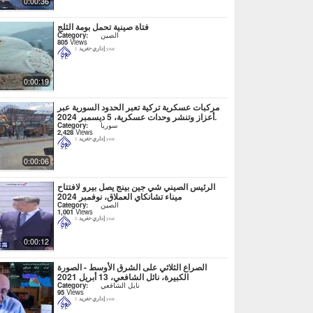
0:00:36
فتاة صينية تحمل بومة الثلج
الصين
Category:
805
Views
إداري-تغريد
1 year
0:00:19
مركبات عسكرية تركية تعبر الحدود السورية عبر
أعزاز وتنشر وحدات عسكرية، 5 ديسمبر 2024.
سوريا
Category:
2,428
Views
إداري-تغريد
1 year
0:00:06
الرئيس الصيني شي جين بينج يصل بيرو لافتتاح
ميناء تشانكاي العملاق، نوفمبر 2024
الصين
Category:
1,001
Views
إداري-تغريد
1 year
0:00:12
الصراع الثلاثي على الشرق الأوسط - الصورة
الكبيرة، نائل الشافعي، 13 أبريل 2021
نايل الشافعي
Category:
95
Views
إداري-تغريد
1 year