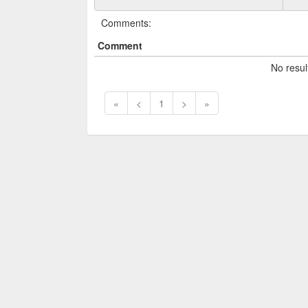
Comments:
Comment
No resul
«
<
1
>
»