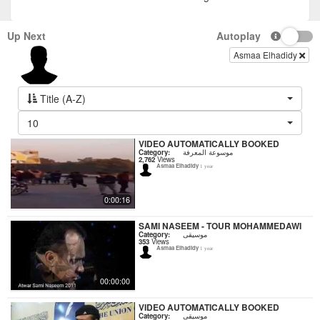
Up Next
Autoplay
Asmaa Elhadidy
Title (A-Z)
10
VIDEO AUTOMATICALLY BOOKED
Category:
موسوعة المعرفة
2,762
Views
Asmaa Elhadidy
1 year
0:00:16
SAMI NASEEM - TOUR MOHAMMEDAWI
Category:
موسيقى
353
Views
Asmaa Elhadidy
1 year
00:00:00
VIDEO AUTOMATICALLY BOOKED
Category:
موسيقى