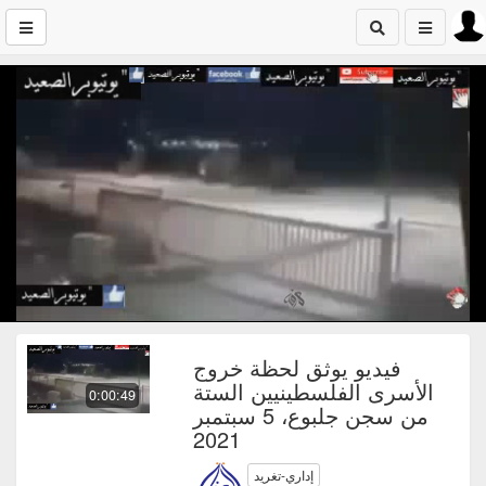
فيديو يوثق لحظة خروج
الأسرى الفلسطينيين الستة
0:00:49
من سجن جلبوع، 5 سبتمبر
2021
إداري-تغريد