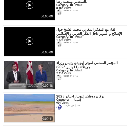
السعدني ومحمد رضا.
Category:
Default
8,467
Views
salah kh
1 year
00:00:00
لقاء مع المفكر المغربي محمد الشيخ حول
الإصلاح و التنوير داخل الفكر العربي و الإسلامي
Category:
Default
1,772
Views
salah kh
1 year
00:00:00
المؤتمر الصحفي لموتي إيجيدي رئيس وزراء
جرينلاند (11 يناير 2025)
Category:
Default
2,310
Views
salah kh
1 year
0:00:48
بركان دوفان، إثيوبيا، 4 يناير 2025
إثيوبيا
Category:
654
Views
إداري-تغريد
1 year
0:00:41