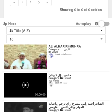
«
<
1
>
»
Showing 0 to 0 of 0 entries
Up Next
Autoplay
Title (A-Z)
10
ALI ALHARIRI-MUHRA
اليمن
Category:
37
Views
إداري-تغريد
6 months
0:01:06
حاسوب إل كابيتان
Category:
Default
100
Views
salah kh
1 year
00:00:00
‏الشاعر أحمد رامي بيشرح إزاي ترجم رباعيات
الخيام ويلقي النص بالفارسي
Category:
Default