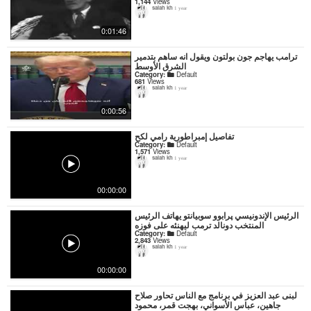
1,144
Views
salah kh
1 year
0:01:46
ترامب يهاجم جون بولتون ويقول انه ساهم بتدمير
الشرق الأوسط
Category:
Default
681
Views
salah kh
1 year
0:00:56
تفاصيل إمبراطورية رامي لكح
Category:
Default
1,571
Views
salah kh
1 year
00:00:00
الرئيس الإندونيسي پرابوو سوبيانتو يهاتف الرئيس
المنتخب دونالد ترمب ليهنئه على فوزه
Category:
Default
2,843
Views
salah kh
1 year
00:00:00
لبنى عبد العزيز في برنامج مع الناس تحاور صلاح
جاهين، عباس الأسواني، بهجت قمر، محمود