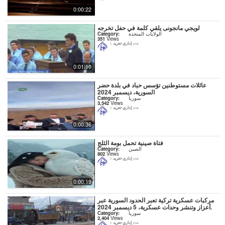
0:00:22
لويجي مانجونى يلقي كلمة في حفل تخرجه
الولايات المتحدة
Category:
351
Views
إداري-تغريد
1 year
0:01:10
عائلات مستوطنين تؤسس حباد في بلدة حضر
السورية، ديسمبر 2024
سوريا
Category:
3,542
Views
إداري-تغريد
1 year
0:00:36
فتاة صينية تحمل بومة الثلج
الصين
Category:
802
Views
إداري-تغريد
1 year
0:00:19
مركبات عسكرية تركية تعبر الحدود السورية عبر
أعزاز وتنشر وحدات عسكرية، 5 ديسمبر 2024.
سوريا
Category:
2,404
Views
إداري-تغريد
1 year