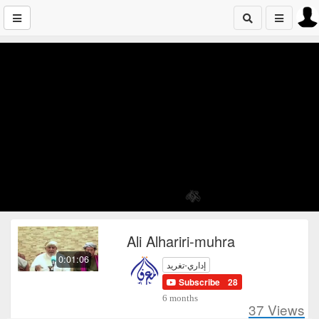
Ali Alhariri-muhra
0:01:06
إداري-تغريد
Subscribe
28
6 months
37
Views