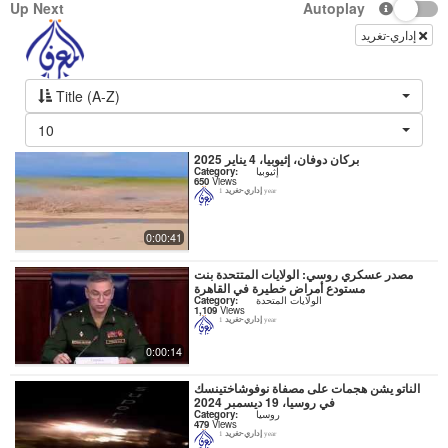
Up Next
Autoplay
إداري-تغريد
Title (A-Z)
10
بركان دوفان، إثيوبيا، 4 يناير 2025
إثيوبيا
Category:
650
Views
إداري-تغريد
1 year
0:00:41
مصدر عسكري روسي: الولايات المتتحدة بنت
مستودع أمراض خطيرة في القاهرة
الولايات المتحدة
Category:
1,109
Views
إداري-تغريد
1 year
0:00:14
الناتو يشن هجمات على مصفاة نوفوشاختينسك
في روسيا، 19 ديسمبر 2024
روسيا
Category:
479
Views
إداري-تغريد
1 year