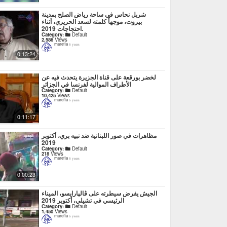
شربل نحاس في ساحة رياض الصلح بمدينة
بيروت، موجهاً كلمته لسعد الحريري، أثناء
احتجاجات 2019.
Category:
Default
2,586
Views
marefia
6 years
0:13:24
لخضر بورقعة على قناة الجزيرة يتحدث فيه عن
الأطراف الموالية لفرنسا في الجزائر
Category:
Default
10,425
Views
marefia
6 years
0:11:17
مظاهرات في صور اللبنانية ضد نبيه بري، أكتوبر
2019
Category:
Default
218
Views
marefia
6 years
0:00:23
الجيش يفرض سيطرته على ڤالپارايسو، الميناء
الرئيسي في تشيلي، أكتوبر 2019
Category:
Default
1,450
Views
marefia
6 years