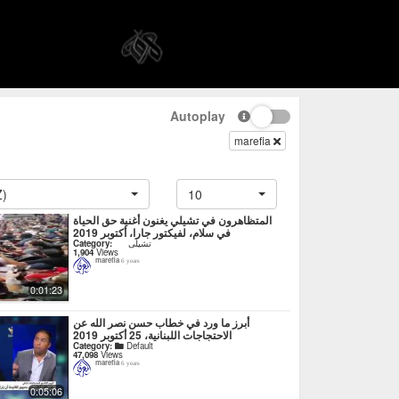
Autoplay
marefia
Z)
10
المتظاهرون في تشيلي يغنون أغنية حق الحياة
في سلام، لفيكتور جارا، أكتوبر 2019
Category:
تشيلى
1,904
Views
marefia
6 years
0:01:23
أبرز ما ورد في خطاب حسن نصر الله عن
الاحتجاجات اللبنانية، 25 أكتوبر 2019
Category:
Default
47,098
Views
marefia
6 years
0:05:06