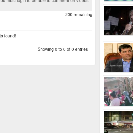
ou must login to be able to comment on videos
200 remaining
ts found!
Showing 0 to 0 of 0 entries