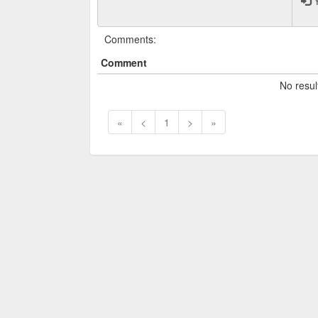
Y
Comments:
Comment
No resul
«
<
1
>
»