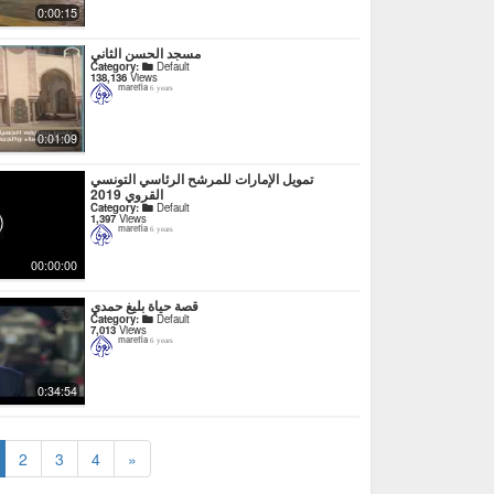
0:00:15
مسجد الحسن الثاني
Category:
Default
138,136
Views
marefia
6 years
0:01:09
تمويل الإمارات للمرشح الرئاسي التونسي
القروي 2019
Category:
Default
1,397
Views
marefia
6 years
00:00:00
قصة حياة بليغ حمدي
Category:
Default
7,013
Views
marefia
6 years
0:34:54
2
3
4
»