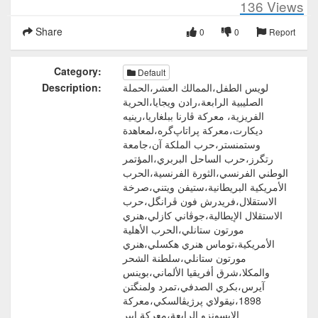
136
Views
Share
0
0
Report
Category:
Default
لويس الطفل،الممالك العشر،الحملة
Description:
الصليبية الرابعة،رادن ويجايا،الحرية
الفريزية، معركة ڤارنا ببلغاريا،رينيه
ديكارت،معركة پراتاپ‌گره،لمعاهدة
وستمنستر،حرب الملكة آن،جامعة
رتگرز،حرب الساحل البربري،المؤتمر
الوطني الفرنسي،الثورة الفرنسية،الحرب
الأمريكية البريطانية،ستيفن ويتني،صرخة
الاستقلال،فريدرش فون ڤرانگل،حرب
الاستقلال الإيطالية،جوڤاني كازلي،هنري
مورتون ستانلي،الحرب الأهلية
الأمريكية،توماس هنري هكسلي،هنري
مورتون ستانلي،سلطنة الشحر
والمكلا،شرق أفريقيا الألماني،بوينس
آيرس،بكري الصدفي،تمرد ولمنگتن
1898،نيقولاي پرژيڤالسكي،معركة
الإيسونزو الرابعة،معركة إيپر