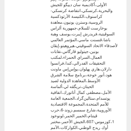
الأولى،أكاديمية سان دييگو للجيش
والبحرية،كرنسكي،انتفاضة كرنسكي-
كراسنوڤ،الكنيسة الأرثوذكسية
الروسية،وسترن يونيون،معاهدة
بوخارست للسلام،جمهورية ألزاس
السوڤيتية،فريدرش إيبرت،يوسف وهبة
باشا،ڤنسنت ماسي،المؤتمر العالمي
لأصدقاء الاتحاد السوڤيتي،هيروهيتو،إيڤان
بونين،جيتوليو ڤارگاس،نقابات
العمال،السراي الحمراء،لمكتب
التحقيقات الفدرالي،كندا،فرانسوا
دارلان،هاري پهلوان،يوإس‌إس ماونت
هود،أنور خوجة،برنامج سلامة الشرق
الأوسط،المعاهدة الدولية لصيد
الحيتان،تريگڤه لي،ألماسة
الأمل،مصطفى كمال أتاتورك،اتفاقية
پوتسدام،ستالين‌گراد،الجمعية العامة
للأمم المتحدة،المجموعة الاقتصادية
الأوروپية،شارع سمسم،زوند-6،حرب
ڤيتنام،الخمير الحمر،لونوخود
1،كوزموس-607،الجيش الأحمر،مختبر
أوك ريدج الوطني،الكواركات،الأمم