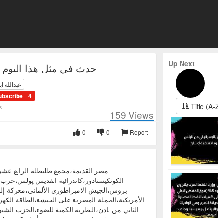
Up Next
حدث في مثل هذا اليوم 14 نوفمبر
عبدالله اب
ubscribe
4
Title (A-
s
159
Views
0
0
Report
مصر القديمة،مجمع طليطلة الرابع عشر،
الكونكيستادور،كاتدرائية القديس پولس،حرب
بروس،الجيش الامبراطوري الألماني،معركة إلش
الأمريكية،الحملة المصرية على الحبشة،الطاقة الك
الثاني من بادن،النظرية الكمية للضوء،الحزب الش