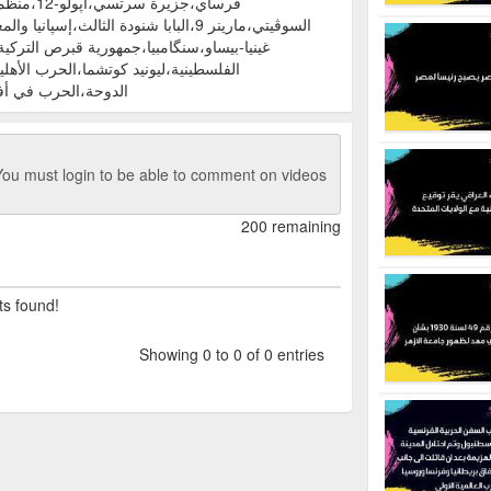
فرساي،جزير
السوڤيتي،مارينر 9،البابا شنودة الثالث،إس
غينيا-بيساو،سنگامبيا،جمهورية قبرص التركي
الفلسطينية،ليونيد كوتشما،الحرب الأهلية
الدوحة،الحرب في أفغ
ou must login to be able to comment on videos
200 remaining
ts found!
Showing 0 to 0 of 0 entries