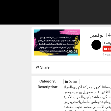
والنجا
S
0:05:04
4 year
Share
Category:
Default
سانتا كروز،معركة أكوِرى،الغزاة
Description:
 الثلاثين عام،صمويل پپيس،جيمس
نگن،معاهدة بكين،الحرب الأهلية
هرومائية،توماس ماساريك،فريدرش
يوعي الاسباني،محمد نجيب،معاهدة