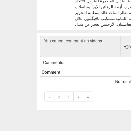
ة سرتسي،أپولو-12،منظمة البلدان المصدرة للبترول،الاتحاد
پانيا والمغرب،أزمة الرهائن الإيرانية،انقلاب
ة،مطار الملك خالد،منظمة التحرير
 اللبنانية،نتسكيپ ناڤيگيتور،إعلان
انستان،الأرجنتين تعجز عن سداد
Y
Comments:
Comment
No resul
«
<
1
>
»