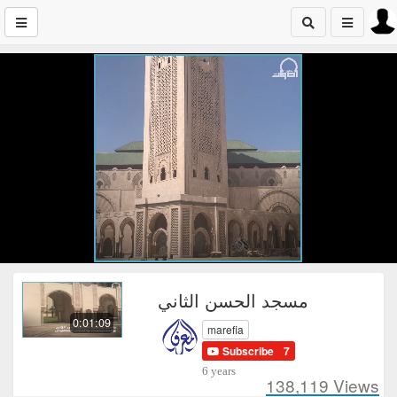
مسجد الحسن الثاني
0:01:09
marefia
Subscribe
7
6 years
138,119
Views