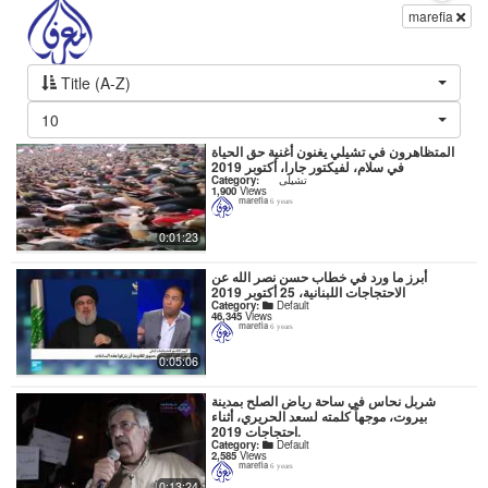
marefia
Title (A-Z)
10
المتظاهرون في تشيلي يغنون أغنية حق الحياة
في سلام، لفيكتور جارا، أكتوبر 2019
Category:
تشيلى
1,900
Views
marefia
6 years
0:01:23
أبرز ما ورد في خطاب حسن نصر الله عن
الاحتجاجات اللبنانية، 25 أكتوبر 2019
Category:
Default
46,345
Views
marefia
6 years
0:05:06
شربل نحاس في ساحة رياض الصلح بمدينة
بيروت، موجهاً كلمته لسعد الحريري، أثناء
احتجاجات 2019.
Category:
Default
2,585
Views
marefia
6 years
0:13:24