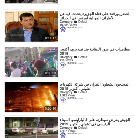
لخضر بورقعة على قناة الجزيرة يتحدث فيه عن
الأطراف الموالية لفرنسا في الجزائر
Category:
Default
10,424
Views
marefia
6 years
0:11:17
مظاهرات في صور اللبنانية ضد نبيه بري، أكتوبر
2019
Category:
Default
218
Views
marefia
6 years
0:00:23
المحتجون يشعلون النيران في شركة الكهرباء،
تشيلي، أكتوبر 2019
Category:
Default
1,512
Views
marefia
6 years
0:00:10
الجيش يفرض سيطرته على ڤالپارايسو، الميناء
الرئيسي في تشيلي، أكتوبر 2019
Category:
Default
1,447
Views
marefia
6 years