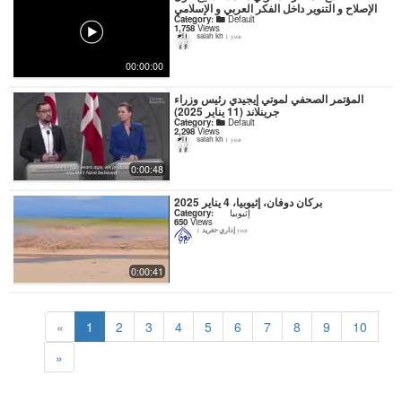
الإصلاح و التنوير داخل الفكر العربي و الإسلامي
Category:
Default
1,758
Views
salah kh
1 year
00:00:00
المؤتمر الصحفي لموتي إيجيدي رئيس وزراء
جرينلاند (11 يناير 2025)
Category:
Default
2,298
Views
salah kh
1 year
0:00:48
بركان دوفان، إثيوبيا، 4 يناير 2025
Category:
إثيوبيا
650
Views
إداري-تغريد
1 year
0:00:41
«
1
2
3
4
5
6
7
8
9
10
»