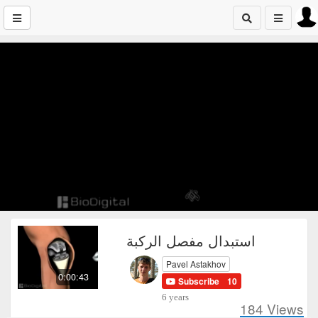
استبدال مفصل الركبة
Pavel Astakhov
0:00:43
Subscribe
10
6 years
184
Views