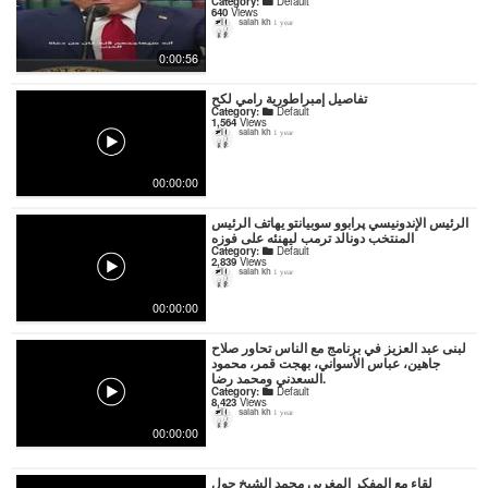
Category:
Default
640
Views
salah kh
1 year
0:00:56
تفاصيل إمبراطورية رامي لكح
Category:
Default
1,564
Views
salah kh
1 year
00:00:00
الرئيس الإندونيسي پرابوو سوبيانتو يهاتف الرئيس
المنتخب دونالد ترمب ليهنئه على فوزه
Category:
Default
2,839
Views
salah kh
1 year
00:00:00
لبنى عبد العزيز في برنامج مع الناس تحاور صلاح
جاهين، عباس الأسواني، بهجت قمر، محمود
السعدني ومحمد رضا.
Category:
Default
8,423
Views
salah kh
1 year
00:00:00
لقاء مع المفكر المغربي محمد الشيخ حول