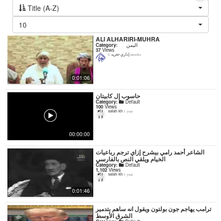
Title (A-Z)
10
ALI ALHARIRI-MUHRA
Category:
اليمن
37
Views
إداري-تغريد
6 months
0:01:06
حاسوب إل كابيتان
Category:
Default
100
Views
salah kh
1 year
00:00:00
‏الشاعر أحمد رامي بيشرح إزاي ترجم رباعيات
الخيام ويلقي النص بالفارسي
Category:
Default
1,102
Views
salah kh
1 year
0:01:46
ترامب يهاجم جون بولتون ويقول انه ساهم بتدمير
الشرق الأوسط