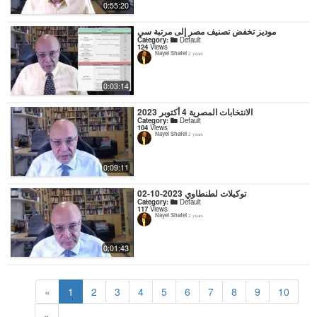
0:55:20
موديز تخفض تصنيف مصر إلى مرتبة سي
Category:
Default
124
Views
Nayel Shafei
2 years
0:03:14
الانتخابات المصرية 4 أكتوبر 2023
Category:
Default
104
Views
Nayel Shafei
2 years
0:09:11
توكيلات لطنطاوي 2023-10-02
Category:
Default
117
Views
Nayel Shafei
2 years
0:01:43
«
1
2
3
4
5
6
7
8
9
10
»