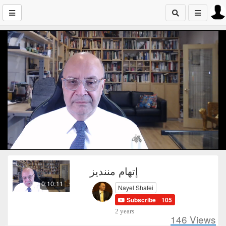
إتهام مننديز
0:10:11
Nayel Shafei
Subscribe
105
2 years
146
Views