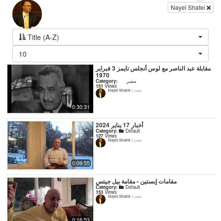
Nayel Shafei
Title (A-Z)
10
مقابلة عبد الناصر مع لوس أنجلس تايمز 3 فبراير
1970
Category:
مصر
151
Views
Nayel Shafei
2 years
0:30:31
أخبار 17 يناير 2024
Category:
Default
127
Views
Nayel Shafei
2 years
0:09:55
مقامات إبستين - مقامة بيل جيتس
Category:
Default
153
Views
Nayel Shafei
2 years
0:16:53