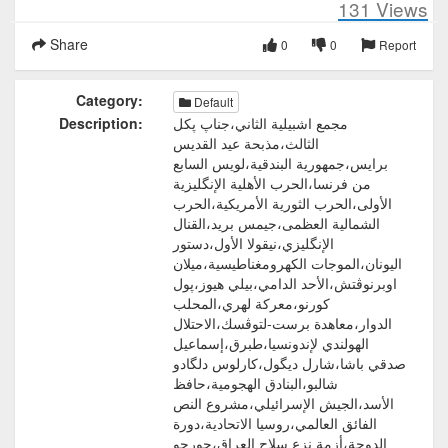
131
Views
Share
0
0
Report
Category:
Default
مجمع اشبيلية الثاني،جناپ پكل
Description:
الثالث،مذبحة عيد القديس
برايس،جمهورية البندقية،لويس السابع
من فرنسا،الحرب الأهلية الإنگليزية
الأولى،الحرب الثورية الأمريكية،الحرب
الشمالية العظمى،جيمس بريد،القنال
الإنگليزي،نيقولا الأول،دستور
اليونان،الموجات الكهرومغناطيسية،ميلان
اوبرنوڤتش،الأحد الدامي،بيلي هيوز،پول
كورنو،معركة لهري،المحلب
الدوار،معاهدة برست-لتوڤسك،الاحتلال
الهولندي لإندونسيا،طبرق،إسماعيل
صدقي باشا،شارل ديگول،كارلوس دلگادو
شالبو،البنادق الهجومية،حافظ
الأسد،الجيش الإسرائيلي،مشروع النص
الفائق العالمي،روسيا الاتحادية،دورة
الدوحة،أزمة نزع سلاح العراق،جورجو