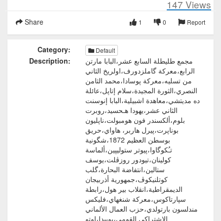
147
Views
Share
1
0
Report
Category:
Default
مجمع طليطلة السابع عشر،البابا مارتن
Description:
الرابع،معركة گاملزدورف،اولريخ الثاني
من تسليه،معركة پوسادا،محمد الثامن
النصري،الثورة المجيدة،سلام إتاپل،عائلة
ده مديتشي،معاهدة اشبيلية،البابا إنوسنت
الثاني عشر،يهودا هـحسيد،روبرت
بلوم،ألكسندر فون هومبولت،ناپليون
بوناپرت،پيرل هاربر، هاواي،حريق
بوسطن العظيم 1872،شگونية
تـُكوگاوا،پيوتر ستوليپين،ألماسة
كولينان،تيودور روزڤلت،يوسف
ستالين،انتفاضة البحارة،گلب
كوتلنيكوڤ،جمهورية أذربيجان
الديمقراطية،انقلاب بير هول،رابطة
سپارتاكوس،معركة شنغهاي،فليكس
مندلسون بارتولدي،حزب العمال الألماني
الاشتراكي القومي،بوبيدا،اوتو