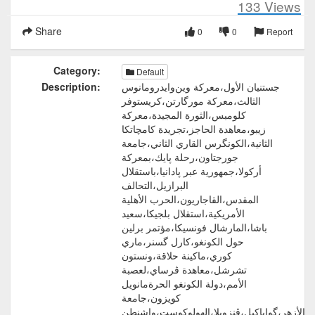
133
Views
Share
0
0
Report
Category:
Default
جستنيان الأول،معركة وين‌وايدرومانوس
Description:
الثالث،معركة مورگارتن،كريستوفر
كلومبس،الثورة المجيدة،معركة
زيبو،معاهدة الحاجز،تجريدة كامچاتكا
الثانية،الكونگرس القاري الثاني،جامعة
جورجتاون،رحلة پايك،بمعركة
أركولا،جمهورية عبر پادانيا،باستقلال
البرازيل،التحالف
المقدس،القاجاريون،الحرب الأهلية
الأمريكية،استقلال بلجيكا،سعيد
باشا،المارشال فونسيكا،مؤتمر برلين
حول الكونغو،كارل گسنر،ماري
كوري،ماكينة حلاقة،ونستون
تشرشل،معاهدة ڤرساي،لعصبة
الأمم،دولة الكونغو الحرةمانويل
كويزون،جامعة
الأزهر،گواياكيل،ڤنزويلا،الهولوكوست،واشنطن