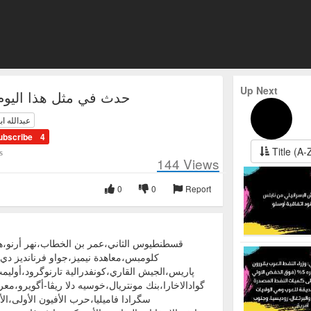
Up Next
حدث في مثل هذا اليوم 3 نوفمب
عبدالله اب
ubscribe
4
Title (A-
s
144
Views
0
0
Report
قسطنطيوس الثاني،عمر بن الخطاب،نهر أرنو،هن
كلومبس،معاهدة نيميز،جواو فرنانديز د
پاريس،الجيش القاري،كونفدرالية تارنوگرود،أوليم
گوادالاخارا،بنك مونتريال،خوسيه دلا ريڤا-أگويرو،معر
سگرادا فاميليا،حرب الأفيون الأولى،الأ