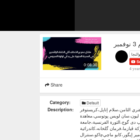
ر
والنجا
S
0:08:30
4 year
Share
Category:
Default
ري الثامن،سلام إتاپل،كريستوفر
Description:
ي ليون،سان لويس پوتوسي،معاهدة
پ دى گوج،الثورة الفرنسية،جامعة
كة ڤيازما،فرمان گلخانه،كاتدرائية
مير إيگور،كابو ماچي‌چاكو،سنترال