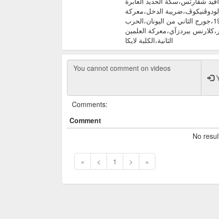
داڤيد شڤارتس،سكة الحديد العابرة
سولودوڤنيكوڤ،ضريبة الدخل،معركة
تانگا،وليام هوارد تافت،الثورة الألمانية 1918–1919،جورج الثاني من اليونان،الحرب
صر،كلارنس بيردزآي،معركة العلمين
الثانية،الكلبة لايكا
Y
Comments:
Comment
No resul
«
<
1
>
»