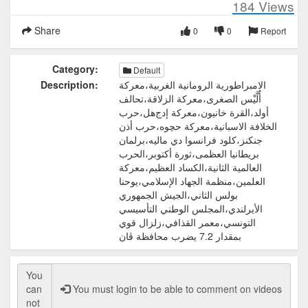
184
Views
Share
0
0
Report
Category:
Default
الامبراطورية الرومانية الغربية،معركة
Description:
أُلَّيْس الصغرى،معركة الزلاقة،تحالف
أولد،القرة خانيون،معركة إدج‌هل،حرب
الخلافة الاسبانية،معركة حچوه،حرب أذن
جنكنز،كلود فرانسوا دي ماليه،برلمان
بريطانيا العظمى،ثورة أكتوبر،الحرب
العالمية الثانية،الكساد العظيم،معركة
العلمين،منظمة الجهاد الإسلامي،يوحنا
بولس الثاني،الجيش الجمهوري
الأيرلندي،المجلس الوطني التأسيسي
التونسي،معمر القذافي،زلزال قوي
بمقدار 7.2 يضرب محافظة ڤان
You must login to be able to comment on videos