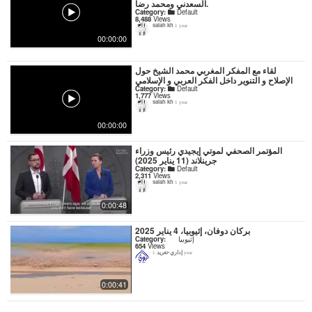
السعدني ومحمد رضا.
Category:
Default
8,488
Views
salah kh
1 year
00:00:00
لقاء مع المفكر المغربي محمد الشيخ حول
الإصلاح و التنوير داخل الفكر العربي و الإسلامي
Category:
Default
1,777
Views
salah kh
1 year
00:00:00
المؤتمر الصحفي لموتي إيجيدي رئيس وزراء
جرينلاند (11 يناير 2025)
Category:
Default
2,311
Views
salah kh
1 year
0:00:48
بركان دوفان، إثيوبيا، 4 يناير 2025
إثيوبيا
Category:
654
Views
إداري-تغريد
1 year
0:00:41