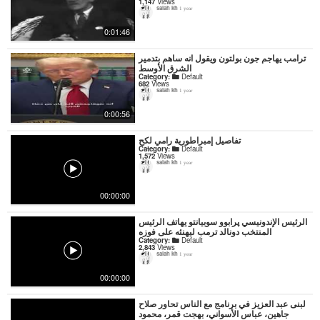
1,147
Views
salah kh
1 year
0:01:46
ترامب يهاجم جون بولتون ويقول انه ساهم بتدمير
الشرق الأوسط
Category:
Default
682
Views
salah kh
1 year
0:00:56
تفاصيل إمبراطورية رامي لكح
Category:
Default
1,572
Views
salah kh
1 year
00:00:00
الرئيس الإندونيسي پرابوو سوبيانتو يهاتف الرئيس
المنتخب دونالد ترمب ليهنئه على فوزه
Category:
Default
2,843
Views
salah kh
1 year
00:00:00
لبنى عبد العزيز في برنامج مع الناس تحاور صلاح
جاهين، عباس الأسواني، بهجت قمر، محمود