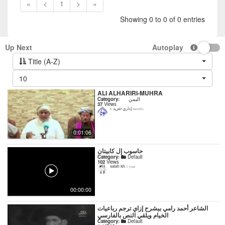
«
<
1
>
»
Showing 0 to 0 of 0 entries
Up Next
Autoplay
Title (A-Z)
10
ALI ALHARIRI-MUHRA
اليمن
Category:
37
Views
إداري-تغريد
6 months
0:01:06
حاسوب إل كابيتان
Category:
Default
102
Views
salah kh
1 year
00:00:00
‏الشاعر أحمد رامي بيشرح إزاي ترجم رباعيات
الخيام ويلقي النص بالفارسي
Category:
Default