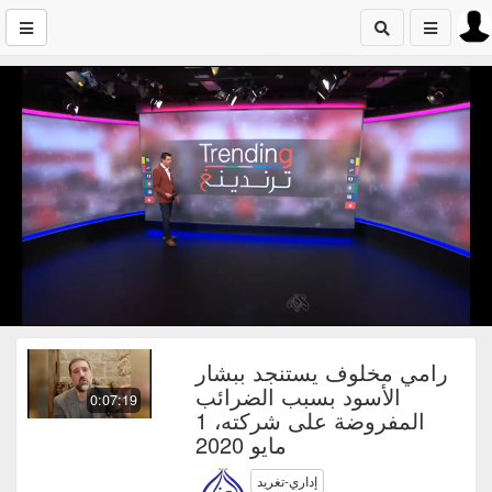
رامي مخلوف يستنجد ببشار
الأسود بسبب الضرائب
0:07:19
المفروضة على شركته، 1
مايو 2020
إداري-تغريد