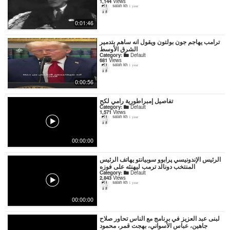
1,144
Views
salah kh
1 year
0:01:46
ترامب يهاجم جون بولتون ويقول انه ساهم بتدمير
الشرق الأوسط
Category:
Default
681
Views
salah kh
1 year
0:00:56
تفاصيل إمبراطورية رامي لكح
Category:
Default
1,571
Views
salah kh
1 year
00:00:00
الرئيس الإندونيسي پرابوو سوبيانتو يهاتف الرئيس
المنتخب دونالد ترمب ليهنئه على فوزه
Category:
Default
2,843
Views
salah kh
1 year
00:00:00
لبنى عبد العزيز في برنامج مع الناس تحاور صلاح
جاهين، عباس الأسواني، بهجت قمر، محمود