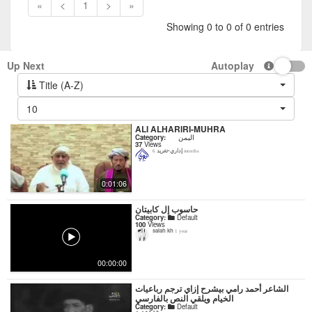
«
<
1
>
»
Showing 0 to 0 of 0 entries
Up Next
Autoplay
Title (A-Z)
10
ALI ALHARIRI-MUHRA
اليمن
Category:
37
Views
إداري-تغريد
6 months
0:01:06
حاسوب إل كابيتان
Category:
Default
100
Views
salah kh
1 year
00:00:00
‏الشاعر أحمد رامي بيشرح إزاي ترجم رباعيات
الخيام ويلقي النص بالفارسي
Category:
Default