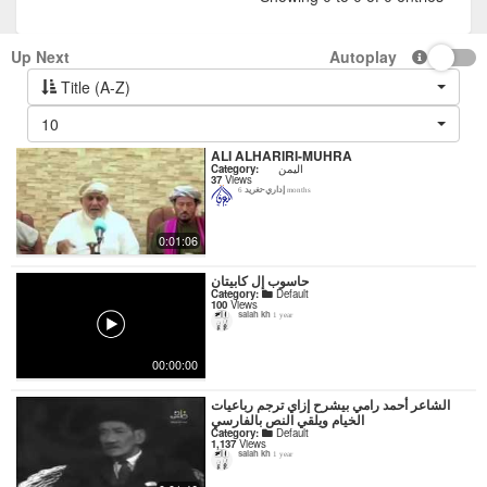
Up Next
Autoplay
Title (A-Z)
10
ALI ALHARIRI-MUHRA
اليمن
Category:
37
Views
إداري-تغريد
6 months
0:01:06
حاسوب إل كابيتان
Category:
Default
100
Views
salah kh
1 year
00:00:00
‏الشاعر أحمد رامي بيشرح إزاي ترجم رباعيات
الخيام ويلقي النص بالفارسي
Category:
Default
1,137
Views
salah kh
1 year