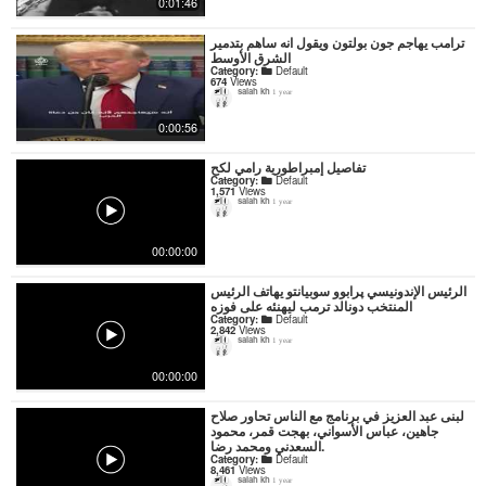
0:01:46
ترامب يهاجم جون بولتون ويقول انه ساهم بتدمير
الشرق الأوسط
Category:
Default
674
Views
salah kh
1 year
0:00:56
تفاصيل إمبراطورية رامي لكح
Category:
Default
1,571
Views
salah kh
1 year
00:00:00
الرئيس الإندونيسي پرابوو سوبيانتو يهاتف الرئيس
المنتخب دونالد ترمب ليهنئه على فوزه
Category:
Default
2,842
Views
salah kh
1 year
00:00:00
لبنى عبد العزيز في برنامج مع الناس تحاور صلاح
جاهين، عباس الأسواني، بهجت قمر، محمود
السعدني ومحمد رضا.
Category:
Default
8,461
Views
salah kh
1 year