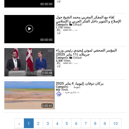
00:00:00
لقاء مع المفكر المغربي محمد الشيخ حول
الإصلاح و التنوير داخل الفكر العربي و الإسلامي
Category:
Default
1,770
Views
salah kh
1 year
00:00:00
المؤتمر الصحفي لموتي إيجيدي رئيس وزراء
جرينلاند (11 يناير 2025)
Category:
Default
2,308
Views
salah kh
1 year
0:00:48
بركان دوفان، إثيوبيا، 4 يناير 2025
إثيوبيا
Category:
653
Views
إداري-تغريد
1 year
0:00:41
«
1
2
3
4
5
6
7
8
9
10