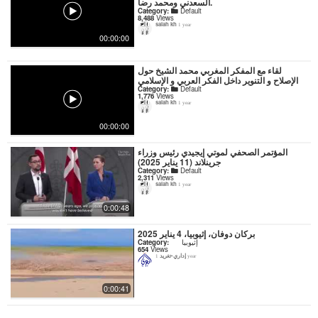
السعدني ومحمد رضا.
Category:
Default
8,488
Views
salah kh
1 year
00:00:00
لقاء مع المفكر المغربي محمد الشيخ حول
الإصلاح و التنوير داخل الفكر العربي و الإسلامي
Category:
Default
1,776
Views
salah kh
1 year
00:00:00
المؤتمر الصحفي لموتي إيجيدي رئيس وزراء
جرينلاند (11 يناير 2025)
Category:
Default
2,311
Views
salah kh
1 year
0:00:48
بركان دوفان، إثيوبيا، 4 يناير 2025
Category:
إثيوبيا
654
Views
إداري-تغريد
1 year
0:00:41