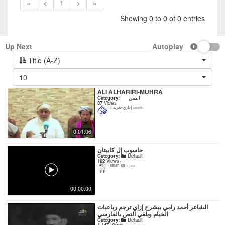
«
<
1
>
»
Showing 0 to 0 of 0 entries
Up Next
Autoplay
Title (A-Z)
10
ALI ALHARIRI-MUHRA
Category:
اليمن
37
Views
إداري-تغريد
6 months
0:01:06
حاسوب إل كابيتان
Category:
Default
102
Views
salah kh
1 year
00:00:00
‏الشاعر أحمد رامي بيشرح إزاي ترجم رباعيات
الخيام ويلقي النص بالفارسي
Category:
Default