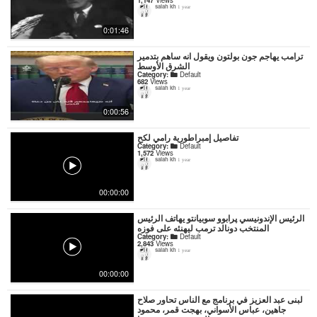
1,147
Views
salah kh
1 year
0:01:46
ترامب يهاجم جون بولتون ويقول انه ساهم بتدمير
الشرق الأوسط
Category:
Default
682
Views
salah kh
1 year
0:00:56
تفاصيل إمبراطورية رامي لكح
Category:
Default
1,572
Views
salah kh
1 year
00:00:00
الرئيس الإندونيسي پرابوو سوبيانتو يهاتف الرئيس
المنتخب دونالد ترمب ليهنئه على فوزه
Category:
Default
2,843
Views
salah kh
1 year
00:00:00
لبنى عبد العزيز في برنامج مع الناس تحاور صلاح
جاهين، عباس الأسواني، بهجت قمر، محمود