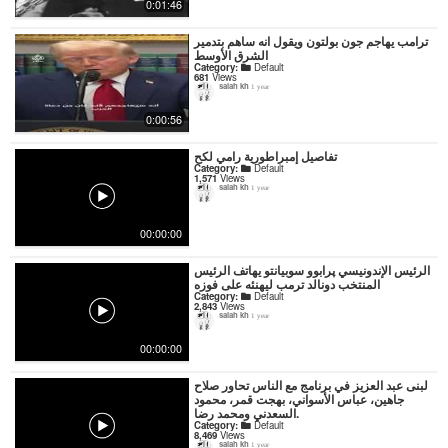
0:01:46
ترامب يهاجم جون بولتون ويقول انه ساهم بتدمير
الشرق الأوسط
Category:
Default
681
Views
salah kh
1 year
0:00:56
تفاصيل إمبراطورية رامي لكح
Category:
Default
1,571
Views
salah kh
1 year
00:00:00
الرئيس الإندونيسي پرابوو سوبيانتو يهاتف الرئيس
المنتخب دونالد ترمب ليهنئه على فوزه
Category:
Default
2,843
Views
salah kh
1 year
00:00:00
لبنى عبد العزيز في برنامج مع الناس تحاور صلاح
جاهين، عباس الأسواني، بهجت قمر، محمود
السعدني ومحمد رضا.
Category:
Default
8,469
Views
salah kh
1 year