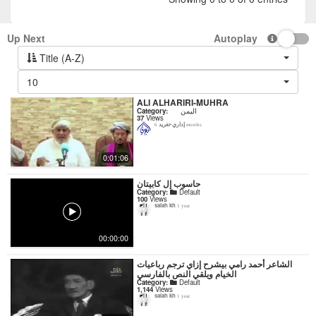
Up Next
Autoplay
Title (A-Z)
10
ALI ALHARIRI-MUHRA
Category:
اليمن
37
Views
إداري-تغريد
6 months
0:01:06
حاسوب إل كابيتان
Category:
Default
100
Views
salah kh
1 year
00:00:00
‏الشاعر أحمد رامي بيشرح إزاي ترجم رباعيات
الخيام ويلقي النص بالفارسي
Category:
Default
1,144
Views
salah kh
1 year