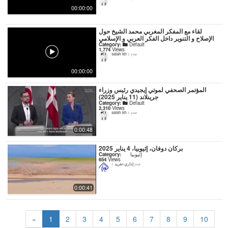
00:00:00
لقاء مع المفكر المغربي محمد الشيخ حول
الإصلاح و التنوير داخل الفكر العربي و الإسلامي
Category:
Default
1,774
Views
salah kh
1 year
00:00:00
المؤتمر الصحفي لموتي إيجيدي رئيس وزراء
جرينلاند (11 يناير 2025)
Category:
Default
2,310
Views
salah kh
1 year
0:00:48
بركان دوفان، إثيوبيا، 4 يناير 2025
Category:
إثيوبيا
654
Views
إداري-تغريد
1 year
0:00:41
«
1
2
3
4
5
6
7
8
9
10