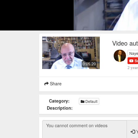
Video au
Naye
S
0:05:20
2 year
Share
Category:
Default
Description:
Y