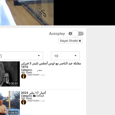
Autoplay
Nayel Shafei
Z)
10
مقابلة عبد الناصر مع لوس أنجلس تايمز 3 فبراير
1970
Category:
مصر
151
Views
Nayel Shafei
2 years
0:30:31
أخبار 17 يناير 2024
Category:
Default
127
Views
Nayel Shafei
2 years
0:09:55