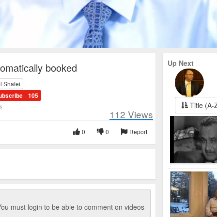
Up Next
tomatically booked
l Shafei
ubscribe
105
Title (A-
s
112
Views
0
0
Report
ou must login to be able to comment on videos