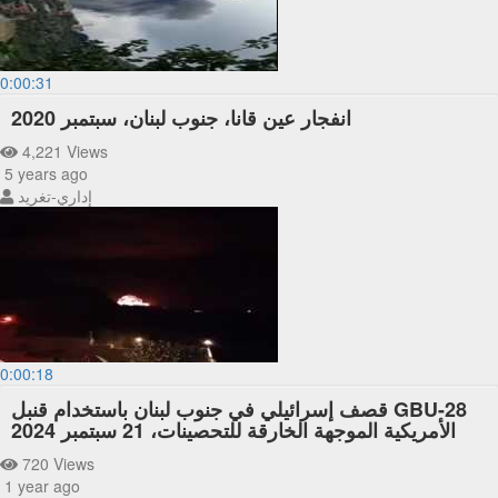
0:00:31
انفجار عين قانا، جنوب لبنان، سبتمبر 2020
4,221 Views
5 years ago
إداري-تغريد
0:00:18
قصف إسرائيلي في جنوب لبنان باستخدام قنبل GBU-28
الأمريكية الموجهة الخارقة للتحصينات، 21 سبتمبر 2024
720 Views
1 year ago