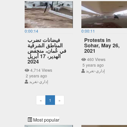
0:00:14
0:00:11
Protests in
فيضانات تضرب
Sohar, May 26,
المناطق الشرقية
2021
في عُمان، منخفض
الهدير، 17 أبريل
460 Views
2024
5 years ago
4,714 Views
إداري-تغريد
2 years ago
إداري-تغريد
«
1
»
Most popular