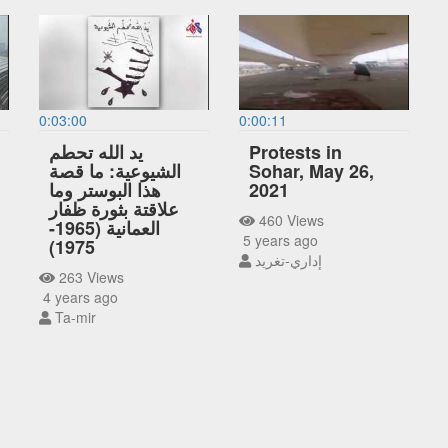
0:03:00
0:00:11
Protests in
يد الله تحطم
Sohar, May 26,
الشيوعية: ما قصة
2021
هذا البوستر وما
علاقتة بثورة ظفار
460 Views
العمانية (1965-
5 years ago
1975)
إداري-تغريد
263 Views
4 years ago
Ta-mir