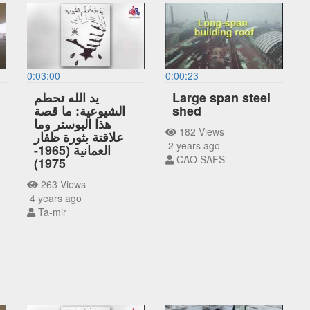
0:03:00
0:00:23
Large span steel
يد الله تحطم
shed
الشيوعية: ما قصة
هذا البوستر وما
182 Views
علاقتة بثورة ظفار
2 years ago
العمانية (1965-
CAO SAFS
1975)
263 Views
4 years ago
Ta-mir