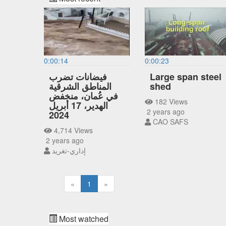
0:00:14
0:00:23
Large span steel
فيضانات تضرب
shed
المناطق الشرقية
في عُمان، منخفض
182 Views
الهدير، 17 أبريل
2 years ago
2024
CAO SAFS
4,714 Views
2 years ago
إداري-تغريد
«
1
»
Most watched