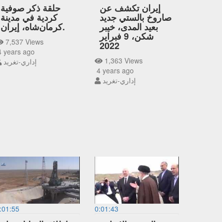
إيران تكشف عن
حلقة ذكر صوفية
صاروخ بالستي جديد
كردية في مدينة
بعيد المدى، خيبر
كرمان‌شاه، إيران.
شكن، 9 فبراير
7,537 Views
2022
 years ago
1,363 Views
إداري-تغريد
4 years ago
إداري-تغريد
:01:55
0:01:43