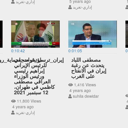
5 years ago
1
إداري-تغريد
إداري-تغريد
0:10:42
0:01:05
0
مصطفى اللباد
مؤتمر صحفي
إيران_ترسل_قوات_لحماية_روا
يتحدث عن رغبة
للرئيس الإيراني
إيران في الانفتاح
إبراهيم رئيسي
على الغرب
ورئيس الوزراء
العراقي مصطفى
1,416 Views
كاظمي في طهران،
4 years ago
12 سبتمبر 2021
suhila dewidar
11,800 Views
4
4 years ago
إداري-تغريد