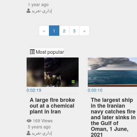
1 year ago
إداري-تغريد
«
1
2
3
»
Most popular
0:02:19
0:00:10
A large fire broke
The largest ship
out at a chemical
in the Iranian
plant in Iran
navy catches fire
and later sinks in
169 Views
the Gulf of
5 years ago
Oman, 1 June,
إداري-تغريد
2021