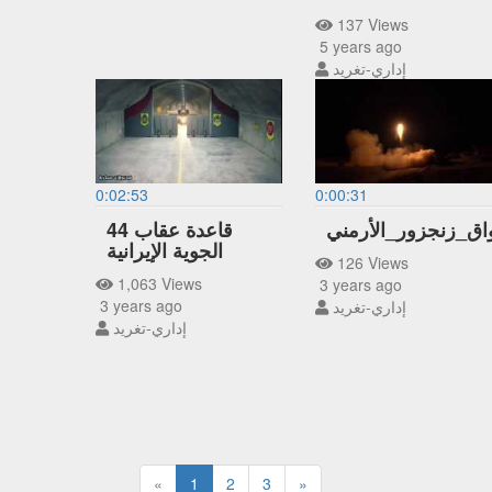
137 Views
5 years ago
إداري-تغريد
0:02:53
0:00:31
ق_زنجزور_الأرمني
قاعدة عقاب 44
الجوية الإيرانية
126 Views
1,063 Views
3 years ago
3 years ago
إداري-تغريد
إداري-تغريد
«
1
2
3
»