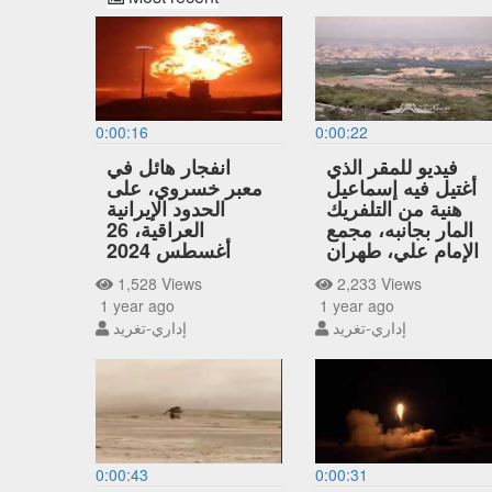
0:00:16
0:00:22
فيديو للمقر الذي
انفجار هائل في
أغتيل فيه إسماعيل
معبر خسروي، على
هنية من التلفريك
الحدود الإيرانية
المار بجانبه، مجمع
العراقية، 26
الإمام علي، طهران
أغسطس 2024
1,528 Views
2,233 Views
1 year ago
1 year ago
إداري-تغريد
إداري-تغريد
0:00:43
0:00:31