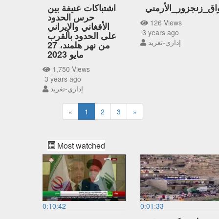
ق_زنجزور_الأرمني
اشتباكات عنيفة بين
حرس الحدود
126 Views
الأفغاني والإيراني
3 years ago
على الحدود بالقرب
إداري-تغريد
من نهر هلمند، 27
مايو 2023
1,750 Views
3 years ago
إداري-تغريد
«
1
2
3
»
Most watched
0:10:42
0:01:33