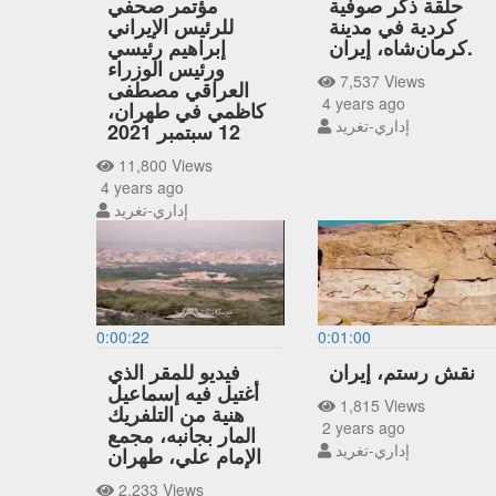
حلقة ذكر صوفية
مؤتمر صحفي
كردية في مدينة
للرئيس الإيراني
كرمان‌شاه، إيران.
إبراهيم رئيسي
ورئيس الوزراء
7,537 Views
العراقي مصطفى
4 years ago
كاظمي في طهران،
إداري-تغريد
12 سبتمبر 2021
11,800 Views
4 years ago
إداري-تغريد
0:00:22
0:01:00
نقش رستم، إيران
فيديو للمقر الذي
أغتيل فيه إسماعيل
1,815 Views
هنية من التلفريك
2 years ago
المار بجانبه، مجمع
إداري-تغريد
الإمام علي، طهران
2,233 Views