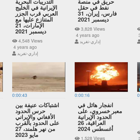
حريق في منصة
التدريبات البحرية
نفط في حقل
الإيرانية في الخليج
فارس، إيران، 31
العربي قرب الجزر
ديسمبر 2021
المتنازع عليها مع
الإمارات، 21
3,828 Views
ديسمبر 2021
4 years ago
3
4,548 Views
إداري-تغريد
4 years ago
إداري-تغريد
0:00:43
0:00:16
0
انفجار هائل في
اشتباكات عنيفة بين
معبر خسروي، على
حرس الحدود
الحدود الإيرانية
الأفغاني والإيراني
العراقية، 26
على الحدود بالقرب
أغسطس 2024
من نهر هلمند، 27
مايو 2023
1,528 Views
2