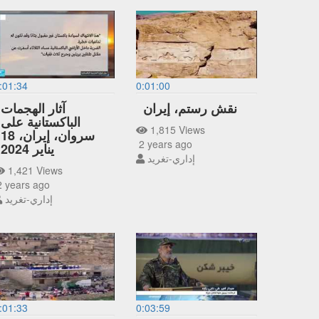
:01:34
0:01:00
نقش رستم، إيران
آثار الهجمات
الباكستانية على
1,815 Views
سروان، إيران، 18
2 years ago
يناير 2024
إداري-تغريد
1,421 Views
 years ago
إداري-تغريد
:01:33
0:03:59