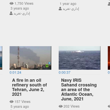
1,750 Views
1 year ago
3 years ago
إداري-تغريد
إداري-تغريد
0:01:24
0:00:37
0
A fire in an oil
Navy IRIS
refinery south of
Sahand crossing
Tehran, June 2,
an area of the
2021
Atlantic Ocean,
June, 2021
157 Views
202 Views
5 years ago