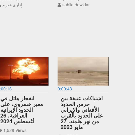
suhila dewidar
إداري-تغريد
:00:16
0:00:43
اشتباكات عنيفة بين
انفجار هائل في
حرس الحدود
معبر خسروي، على
الأفغاني والإيراني
الحدود الإيرانية
على الحدود بالقرب
العراقية، 26
من نهر هلمند، 27
أغسطس 2024
مايو 2023
1,528 Views