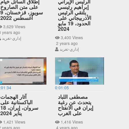
الرئيس الإيراني
إطلاق الساتل خيام
إبراهيم رئيسي
على متن الصاروخ
يلتقي الرئيس
سويوز، قزخستان، 9
الأذربيجاني على
أغسطس 2022
الحدود، 19 مايو
3,629 Views
2024
 years ago
3,400 Views
إداري-تغريد
2 years ago
إداري-تغريد
:01:34
0:01:05
مصطفى اللباد
آثار الهجمات
يتحدث عن رغبة
الباكستانية على
إيران في الانفتاح
سروان، إيران، 18
على الغرب
يناير 2024
1,421 Views
1,416 Views
 years ago
4 years ago