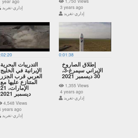
1,750 Views
 year ago
3 years ago
إداري-تغريد
إداري-تغريد
:02:20
0:01:38
إطلاق الصاروخ
التدريبات البحرية
الإيراني سيمرغ-3،
الإيرانية في الخليج
30 ديسمبر 2021
العربي قرب الجزر
المتنازع عليها مع
1,355 Views
الإمارات، 21
4 years ago
ديسمبر 2021
إداري-تغريد
4,548 Views
 years ago
إداري-تغريد