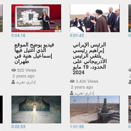
0:04:16
0:01:43
0
الرئيس الإيراني
فيديو يوضح الموقع
إبراهيم رئيسي
الذي أغتيل فيها
يلتقي الرئيس
إسماعيل هنية في
الأذربيجاني على
طهران
الحدود، 19 مايو
822 Views
2024
2 years ago
2
3,400 Views
إداري-تغريد
2 years ago
إداري-تغريد
0:02:53
1:01:55
0