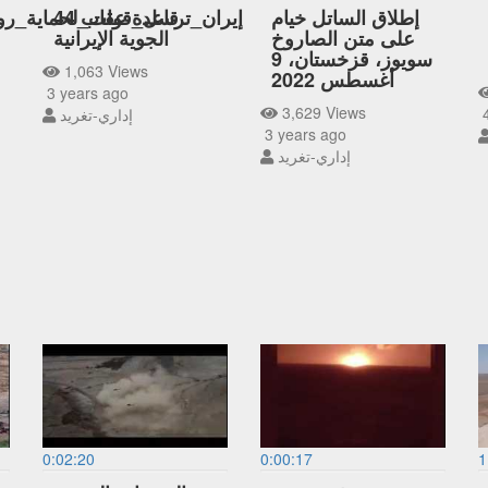
إطلاق الساتل خيام
قاعدة عقاب 44
إيران_ترسل_قوات_لحماية_روا
على متن الصاروخ
الجوية الإيرانية
سويوز، قزخستان، 9
1,063 Views
أغسطس 2022
3 years ago
3,629 Views
4
إداري-تغريد
3 years ago
إداري-تغريد
0:02:20
0:00:17
1