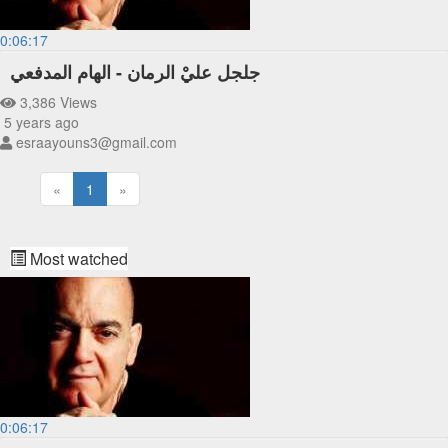
0:06:17
جلجل عليْ الرمان - الهام المدفعي
3,386 Views
5 years ago
esraayouns3@gmail.com
«
1
»
Most watched
0:06:17