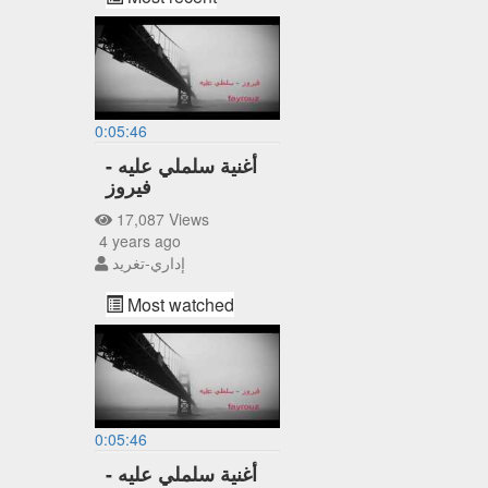
0:05:46
أغنية سلملي عليه -
فيروز
17,087 Views
4 years ago
إداري-تغريد
Most watched
0:05:46
أغنية سلملي عليه -