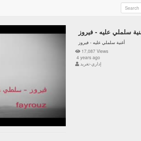
نية سلملي عليه - فيروز
أغنية سلملي عليه - فيروز
17,087 Views
4 years ago
إداري-تغريد