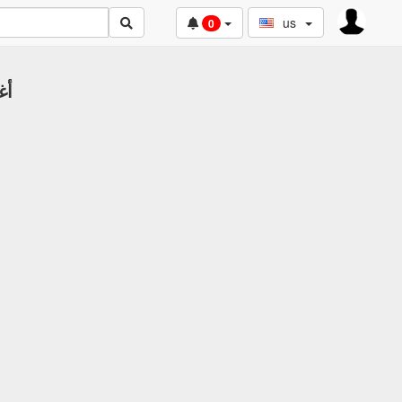
us
0
أغ