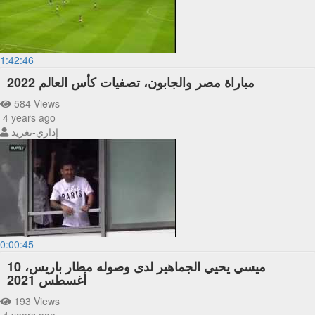
1:42:46
مباراة مصر والجابون، تصفيات كأس العالم 2022
584 Views
4 years ago
إداري-تغريد
0:00:45
ميسي يحيي الجماهير لدى وصوله مطار باريس، 10
أغسطس 2021
193 Views