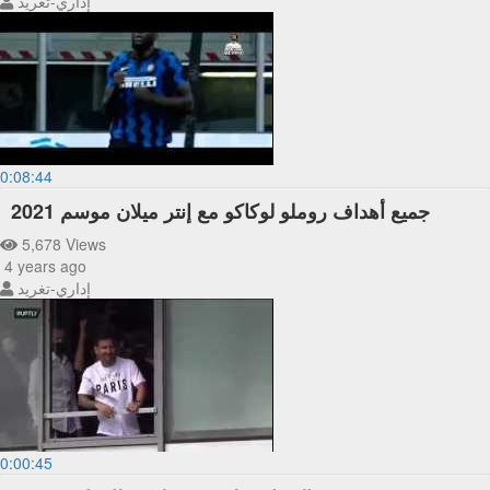
إداري-تغريد
0:08:44
جميع أهداف روملو لوكاكو مع إنتر ميلان موسم 2021
5,678 Views
4 years ago
إداري-تغريد
0:00:45