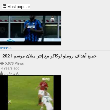
Most popular
0:08:44
جميع أهداف روملو لوكاكو مع إنتر ميلان موسم 2021
5,678 Views
4 years ago
إداري-تغريد