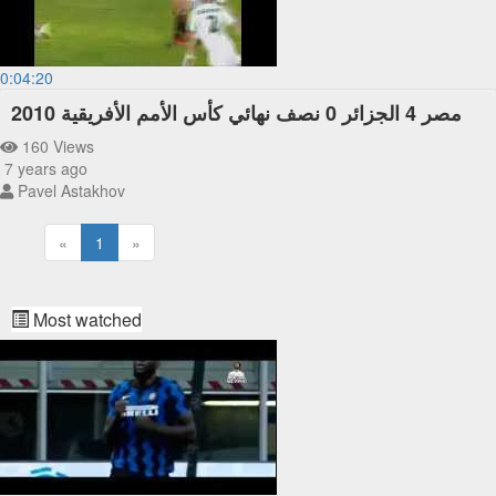
0:04:20
مصر 4 الجزائر 0 نصف نهائي كأس الأمم الأفريقية 2010
160 Views
7 years ago
Pavel Astakhov
«
1
»
Most watched