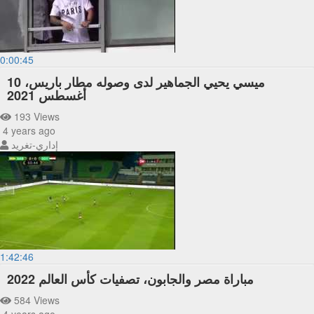
0:00:45
ميسي يحيي الجماهير لدى وصوله مطار باريس، 10
أغسطس 2021
193 Views
4 years ago
إداري-تغريد
1:42:46
مباراة مصر والجابون، تصفيات كأس العالم 2022
584 Views