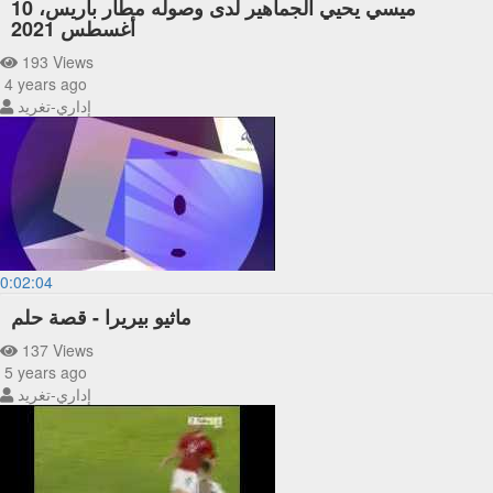
ميسي يحيي الجماهير لدى وصوله مطار باريس، 10
أغسطس 2021
193 Views
4 years ago
إداري-تغريد
0:02:04
ماثيو بيريرا - قصة حلم
137 Views
5 years ago
إداري-تغريد