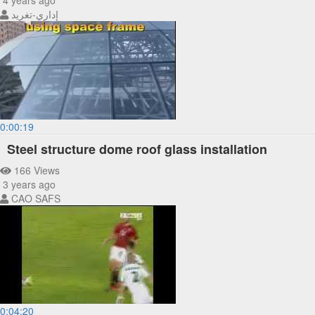
4 years ago
إداري-تغريد
0:00:19
Steel structure dome roof glass installation
166 Views
3 years ago
CAO SAFS
0:04:20