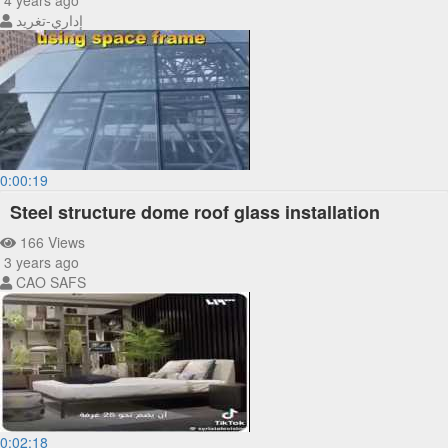
4 years ago
إداري-تغريد
0:00:19
Steel structure dome roof glass installation
166 Views
3 years ago
CAO SAFS
0:02:18